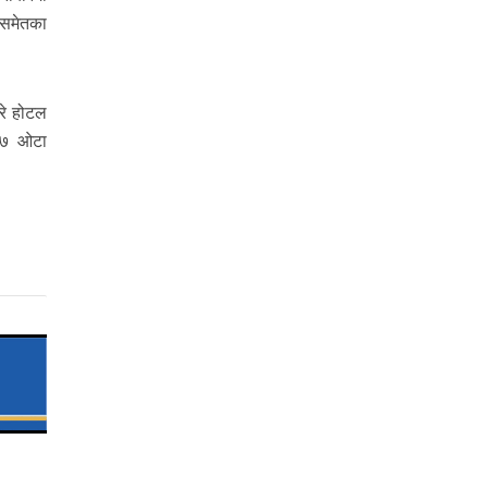
ी समेतका
रे होटल
 ८७ ओटा