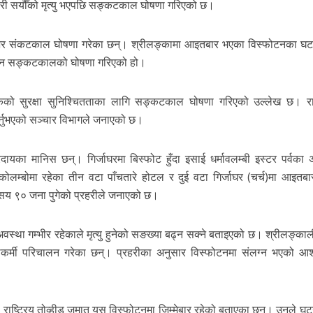
परी सयौँको मृत्यु भएपछि सङ्कटकाल घोषणा गरिएको छ।
ि देशभर संकटकाल घोषणा गरेका छन्। श्रीलङ्कामा आइतबार भएका विस्फोटनका घट
ा लिन सङ्कटकालको घोषणा गरिएको हो।
ागरिकको सुरक्षा सुनिश्चितताका लागि सङ्कटकाल घोषणा गरिएको उल्लेख छ। राष
र्नुभएको सञ्चार विभागले जनाएको छ।
रदायका मानिस छन्। गिर्जाघरमा बिस्फोट हुँदा इसाई धर्मावलम्बी इस्टर पर्वका
लम्बोमा रहेका तीन वटा पाँचतारे होटल र दुई वटा गिर्जाघर (चर्च)मा आइतब
म २ सय ९० जना पुगेको प्रहरीले जनाएको छ।
स्था गम्भीर रहेकाले मृत्यु हुनेको सङख्या बढ्न सक्ने बताइएको छ। श्रीलङ्काली
षाकर्मी परिचालन गरेका छन्। प्रहरीका अनुसार विस्फोटनमा संलग्न भएको आ
ूह राष्ट्रिय तोव्हीड जमात यस विस्फोटनमा जिम्मेबार रहेको बताएका छन्। उनले घट