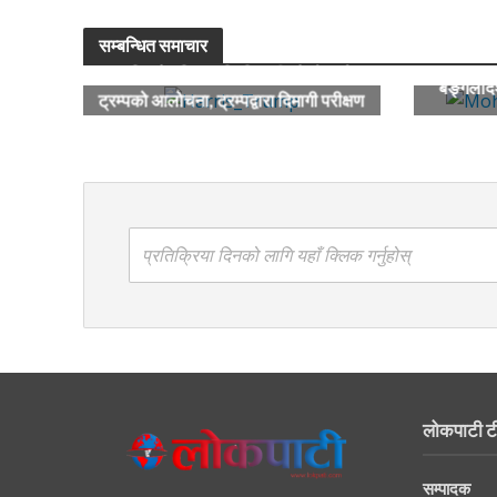
सम्बन्धित समाचार
ह्यारिसले महिलामाथि टिप्पणी गरेको भन्दै
बङ्गलादे
ट्रम्पको आलोचना, ट्रम्पद्वारा दिमागी परीक्षण
गर्न ह्यारिसलाई चुनौती
प्रतिक्रिया दिनको लागि यहाँ क्लिक गर्नुहोस्
लोकपाटी ट
सम्पादक