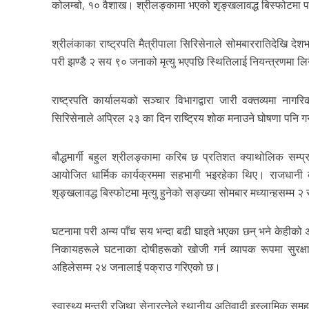
कोलम्बो, १० वैशाख। श्रीलङ्कामा भएको शृङ्खलावद्ध बिस्फोटमा 
श्रीलंकाका राष्ट्रपति मैत्रीपाला सिरिसेनाले सोमबाररातिदेख
परी झण्डै २ सय ९० जनाको मृत्यु भएपछि स्थितिलाई नियन्त्रणम
राष्ट्रपति कार्यालयको सञ्चार विभागद्वारा जारी वक्तव्यमा न
सिरिसेनाले अप्रिल २३ का दिन राष्ट्रिय शोक मनाउने घोषणा पनि ग
बौद्धमार्गी बहुल श्रीलङ्कामा करिब छ प्रतिशत क्याथोलिक सम्प्
आयोजित धार्मिक कार्यक्रममा सहभागी भइरहेका थिए। राजधानी को
शृङ्खलावद्ध बिस्फोटमा मृत्यु हुनेको सङ्ख्या सोमबार मध्यान्हसम्
घटनामा परी अन्य पाँच सय भन्दा बढी घाइते भएका छन् भने केहीको अव
निकायहरूले घटनाका दोषीहरूको खोजी गर्न व्यापक रूपमा सुरक्
अहिलेसम्म २४ जनालाई पक्राउ गरिएको छ।
स्वास्थ्य मन्त्री रजिथा सेनारत्नेले स्थानीय अतिवादी इस्लामिक सम