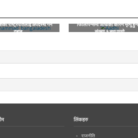
शका राष्ट्रपतिलाई अपदस्थ गर्न
फिलिपिन्समा आँधीका कारण मृत्यु हुन
दबाब
संख्या १ सय पुग्यो
ीम
लिंकहरु
राजनीति