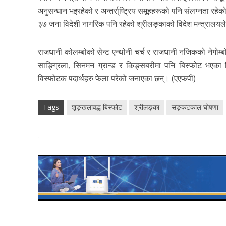
अनुसन्धान भइरहेको र अन्तर्रा्ष्ट्रिय समूहहरूको पनि संलग्नता रह
३७ जना विदेशी नागरिक पनि रहेको श्रीलङ्काको विदेश मन्त्रालय
राजधानी कोलम्बोको सेन्ट एन्थोनी चर्च र राजधानी नजिकको नेगोम्ब
साङ्ग्रिला, सिनमन ग्रान्ड र किङ्सबरीमा पनि बिस्फोट भएका 
विस्फोटक पदार्थहरु फेला परेको जनाएका छन्। (एएफपी)
Tags
शृङ्खलावद्ध बिस्फोट
श्रीलङ्का
सङ्कटकाल घोषणा