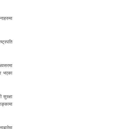
नाहरुमा
्ट्रपति
 अवसरमा
ार भएका
 सुरक्षा
शङ्कामा
नाबारेमा