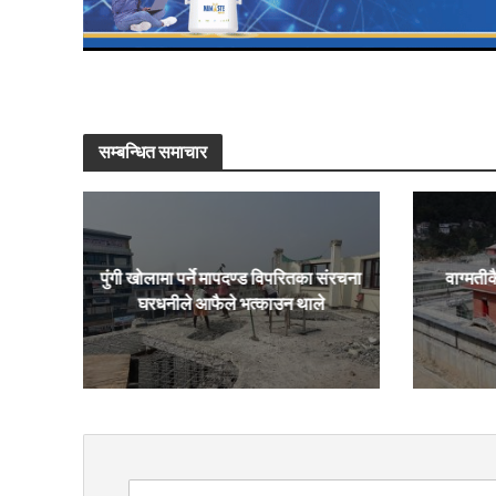
सम्बन्धित समाचार
पुंगी खोलामा पर्ने मापदण्ड विपरितका संरचना
वाग्मतीक
घरधनीले आफैले भत्काउन थाले