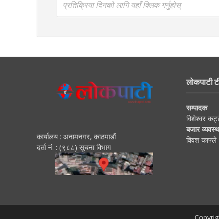
प्रतिक्रिया दिनको लागि यहाँ क्लिक गर्नुहोस्
लोकपाटी ट
सम्पादक
विशेश्वर कट्
बजार व्यवस्
कार्यालय : अनामनगर, काठमाडाैं
विवश काफ्ले
दर्ता नं. : (९८८) सूचना विभाग
Copyrig