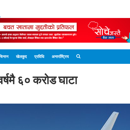
ENGLISH EDITION
नेपाली संस्करण
UNICODE 
चिन्तन
खेलकुद
प्रविधि
अन्तर्राष्ट्रिय
र्षमै ६० करोड घाटा