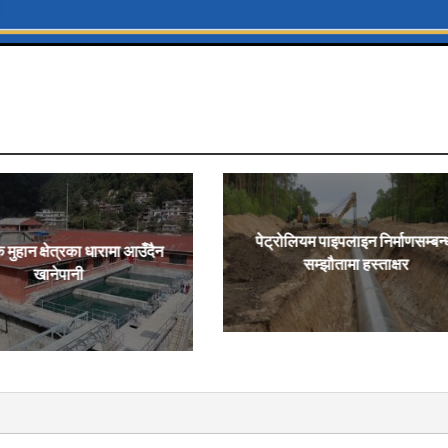
पेट्रोलियम पाइपलाइन निर्माणसम्बन्
ै मुहान क्षेत्रका धारामा आउँदैन
सम्झौतामा हस्ताक्षर
खानेपानी