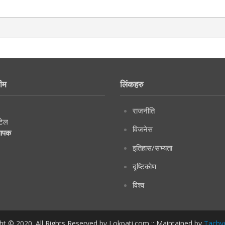
ीम
लिंकहरु
राजनीति
टेल
विजनेस
थापक
इतिहास/सभ्यता
दृष्टिकोण
विश्व
ht © 2020. All Rights Reserved by Lokpati.com :: Maintained by
Tachy