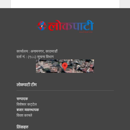
कार्यालय : अनामनगर, काठमाडाैं
दर्ता नं. : (९८८) सूचना विभाग
लोकपाटी टीम
सम्पादक
विशेश्वर कट्टेल
बजार व्यवस्थापक
विवश काफ्ले
लिंकहरु