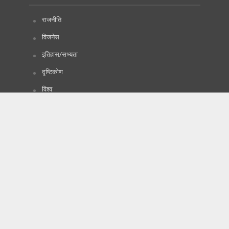
राजनीति
विजनेस
इतिहास/सभ्यता
दृष्टिकोण
विश्व
विज्ञापनका लागि
प्रबन्धक
सम्पर्क नम्वर :
9846562944
ईमेल:
lokpatinews@gmail.com
lokpatiadd@gmail.com
(समाचार, विचार र विज्ञापनका
लागि यहाँहरुको साथमा छौं।)
Copyright © 2020. All Rights Reserved by Lokpati.com
:: Maintained by
Tachyonwave
.