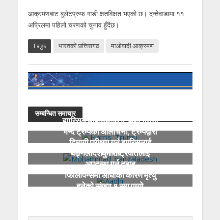
आक्रमणबाट बुलेटप्रुफ गाडी क्षतविक्षत भएको छ। दन्तेवाडामा ११
अप्रिलमा पहिलो चरणको चुनाव हुँदैछ।
Tags
भारतको छत्तिसगढ
माओवादी आक्रमण
सम्बन्धित समाचार
ह्यारिसले महिलामाथि टिप्पणी गरेको
भन्दै ट्रम्पको आलोचना, ट्रम्पद्वारा
दिमागी परीक्षण गर्न ह्यारिसलाई
चुनौती
बङ्गलादेशका राष्ट्रपतिलाई
अपदस्थ गर्न दबाब
फिलिपिन्समा आँधीका कारण मृत्यु
हुनेको संख्या १ सय पुग्यो