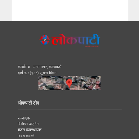
कार्यालय : अनामनगर, काठमाडाैं
दर्ता नं. : (९८८) सूचना विभाग
लोकपाटी टीम
सम्पादक
विशेश्वर कट्टेल
बजार व्यवस्थापक
विवश काफ्ले