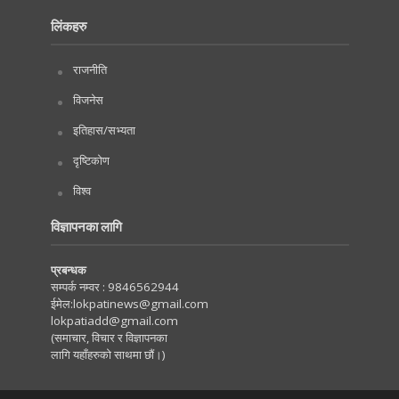
लिंकहरु
राजनीति
विजनेस
इतिहास/सभ्यता
दृष्टिकोण
विश्व
विज्ञापनका लागि
प्रबन्धक
सम्पर्क नम्वर :
9846562944
ईमेल:
lokpatinews@gmail.com
lokpatiadd@gmail.com
(समाचार, विचार र विज्ञापनका
लागि यहाँहरुको साथमा छौं।)