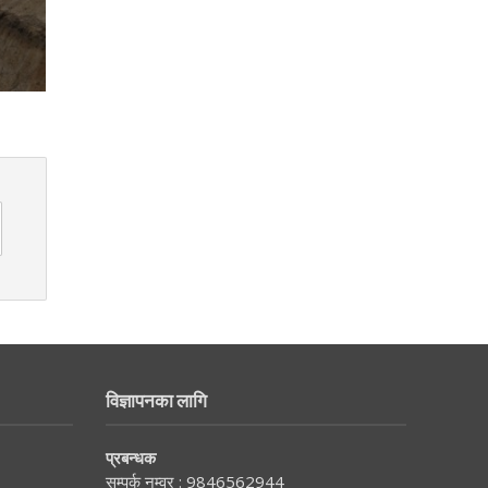
विज्ञापनका लागि
प्रबन्धक
सम्पर्क नम्वर :
9846562944