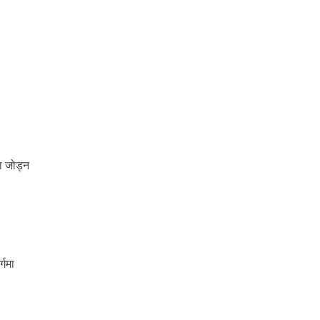
ा जोड्न
्गमा