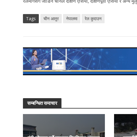
रेलमार्गसँग जोडिन चीनले दक्षिण एसिया, दक्षिणपूर्वी एसिया र अन
Tags
चीन आतुर
नेपालमा
रेल कुदाउन
सम्बन्धित समाचार