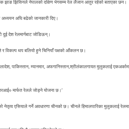
देशक झाङ झिसिनले नेपालको दक्षिण भेगसम्म रेल लैजान आतुर रहेको बताएका छन।
एर अध्ययन अघि बढेको जानकारी दिए।
ो दुई देश रेलमार्गबाट जोडिऊन्।
ुने र विकल्प थप बलियो हुने चिनियाँ पक्षको आँकलन छ।
बंगलादेश, पाकिस्तान, म्यानमार, अफगानिस्तान,श्रीलंकालगायत मुलुकलाई एकअर्काम
आरआई० मार्फत रेलले जोड्ने योजना छ।’
नेतृत्व एसियाले गर्ने अवधारणा चीनको छ। चीनले हिमालपारिका मुलुकलाई रेलमार