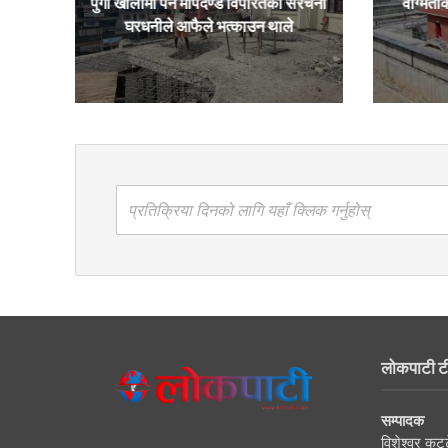
पुंगी खोलामा पर्ने मापदण्ड विपरितका संरचना
वाग्मतीक
घरधनीले आफैले भत्काउन थाले
प्रतिक्रिया दिनको लागि यहाँ क्लिक गर्नुहोस्
लोकपाटी ट
सम्पादक
विशेश्वर कट्