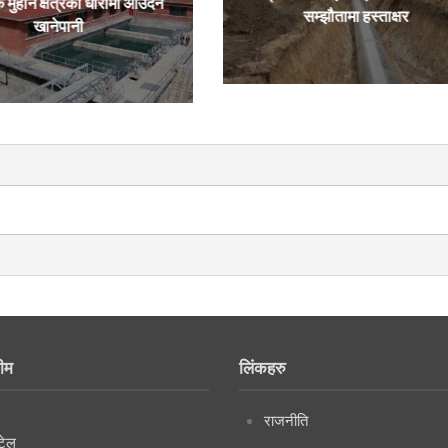
ै मुहान क्षेत्रका धारामा आउँदैन
सम्झौतामा हस्ताक्षर
खानेपानी
ीम
लिंकहरु
राजनीति
टेल