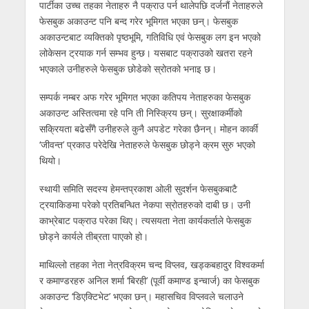
पार्टीका उच्च तहका नेताहरु नै पक्राउ पर्न थालेपछि दर्जनौं नेताहरुले
फेसबुक अकाउन्ट पनि बन्द गरेर भूमिगत भएका छन्। फेसबुक
अकाउन्टबाट व्यक्तिको पृष्ठभूमि, गतिविधि एवं फेसबुक लग इन भएको
लोकेसन ट्रयाक गर्न सम्भव हुन्छ। यसबाट पक्राउको खतरा रहने
भएकाले उनीहरुले फेसबुक छोडेको स्रोतको भनाइ छ।
सम्पर्क नम्बर अफ गरेर भूमिगत भएका कतिपय नेताहरुका फेसबुक
अकाउन्ट अस्तित्वमा रहे पनि ती निस्क्रिय छन्। सुरक्षाकर्मीको
सक्रियता बढेसँगै उनीहरुले कुनै अपडेट गरेका छैनन्। मोहन कार्की
‘जीवन्त’ प्रकाउ परेदेखि नेताहरुले फेसबुक छोड्ने क्रम सुरु भएको
थियो।
स्थायी समिति सदस्य हेमन्तप्रकाश ओली सुदर्शन फेसबुकबाटै
ट्रयाकिङमा परेको प्रतिबन्धित नेकपा स्रोतहरुको दाबी छ। उनी
काभ्रेबाट पक्राउ परेका थिए। त्यसयता नेता कार्यकर्ताले फेसबुक
छोड्ने कार्यले तीब्रता पाएको हो।
माथिल्लो तहका नेता नेत्रविक्रम चन्द विप्लव, खड्कबहादुर विश्वकर्मा
र कमाण्डरहरु अनिल शर्मा ‘बिरही’ (पूर्वी कमाण्ड इन्चार्ज) का फेसबुक
अकाउन्ट ‘डिएक्टिभेट’ भएका छन्। महासचिव विप्लवले चलाउने