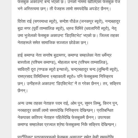
फेसबुक अकाउन्ट बन्द भएको छ। उनको नाममा खोलिएका फेसबुक पेज
भने अस्तित्वमा छन्। ती पेजहरू लामो समयदेखि अपडेट छैनन्।
दिपेश राई (सगरमाथा ब्यूरो), सन्देश पौडेल (जनकपुर ब्यूरो), नन्दबहादुर
बुढा मगर (पूर्वी ताम्सालिङ ब्यूरो), ध्रुव घिमिरे (धवलागिरी ब्यूरो), नेतृ
उमा भुजेलको फेसबुक अकाउन्ट ‘डिएक्टिभेट’ भएको छ। जिल्ला तहका
नेताहरूले समेत सामाजिक सञ्जाल छोडेका छन्।
हाई कमाण्ड नेता सन्तोष बुढामगर, कमाण्ड सम्हालेका नेता धर्मेन्द्र
बास्तोला (पश्चिम कमाण्ड), मोहलाल चन्द (पश्चिम ताम्सालिङ),
सावित्री दूरा (गण्डक ब्यूरो इन्चार्ज), चन्द्रबहादुर चन्द (लुम्बिनी ब्यूरो),
रामप्रसाद तिमिल्सिना ९महाकाली ब्यूरो० पनि फेसबुकमा निस्क्रिय
छन्। उनीहरुले अकाउन्ट ‘डिएक्टिभेट’ नै त गरेका छैनन्। तर, सक्रिय
छैनन्।
अन्य उच्च तहका नेताहरु पदम राई, ओम पुन, सुमन लिम्बु, किरन पुन,
नरबहादुर कार्की लामो समयदेखि निस्क्रिय देखिन्छन्। प्रतिबन्धित
नेकपाका कतिपय नेताहरु पहिलैदेखि फेसबुकमै छैनन्। उपत्यका
कमाण्ड सम्हालेका प्रज्वल श्रेष्ठ फेसबुकमा निकै सक्रिय देखिन्छन्।
पार्टीनिकट पत्रकारहरूको फेसबुक अकाउन्ट समेत केही समयदेखि