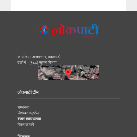
कार्यालय : अनामनगर, काठमाडाैं
दर्ता नं. : (९८८) सूचना विभाग
लोकपाटी टीम
सम्पादक
विशेश्वर कट्टेल
बजार व्यवस्थापक
विवश काफ्ले
लिंकहरु