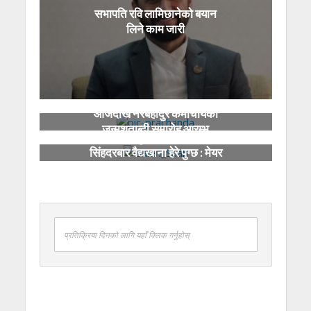
सभापति रवि लामिछानेको बयान
लिने काम जारी
आजदेखि नरबहादुर कर्माचार्यको
जन्मशताब्दी समारोह आरम्भ
देश कसरी डुब्यो भन्ने हेर्न मन भए
सिंहदरबार वैद्यखाना हेरे पुग्छ : मेयर
साह
प्रतिक्रिया दिनको लागि यहाँ क्लिक गर्नुहोस्