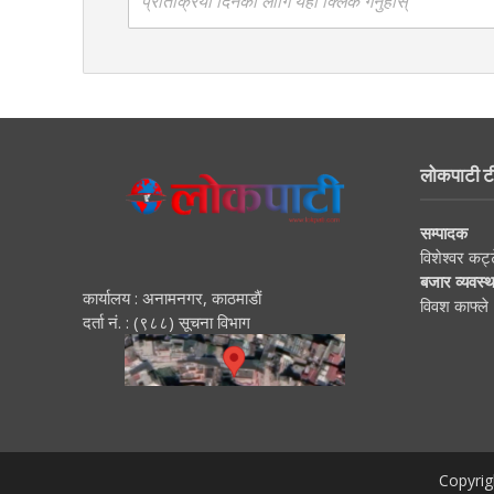
प्रतिक्रिया दिनको लागि यहाँ क्लिक गर्नुहोस्
लोकपाटी ट
सम्पादक
विशेश्वर कट्
बजार व्यवस्
कार्यालय : अनामनगर, काठमाडाैं
विवश काफ्ले
दर्ता नं. : (९८८) सूचना विभाग
Copyrig