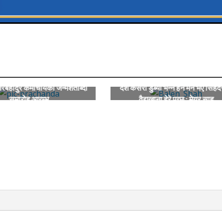
हादुर कर्माचार्यको जन्मशताब्दी
देश कसरी डुब्यो भन्ने हेर्न मन भए सिंह
समारोह आरम्भ
वैद्यखाना हेरे पुग्छ : मेयर साह