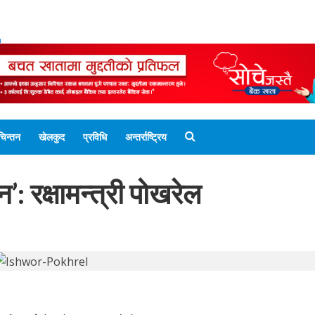
ENGLISH EDITION
नेपाली संस्करण
UNICODE 
चिन्तन
खेलकुद
प्रविधि
अन्तर्राष्ट्रिय
ैन’: रक्षामन्त्री पोखरेल