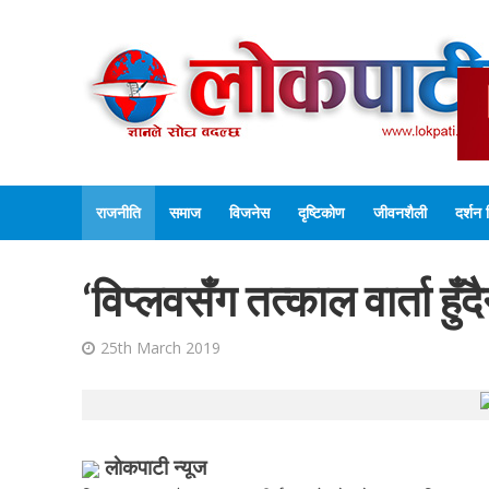
राजनीति
समाज
विजनेस
दृष्टिकोण
जीवनशैली
दर्शन 
‘विप्लवसँग तत्काल वार्ता हुँद
25th March 2019
लाेकपाटी न्यूज