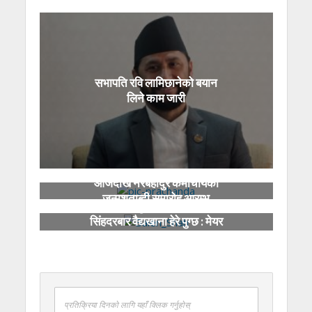
सभापति रवि लामिछानेको बयान
लिने काम जारी
आजदेखि नरबहादुर कर्माचार्यको
जन्मशताब्दी समारोह आरम्भ
देश कसरी डुब्यो भन्ने हेर्न मन भए
सिंहदरबार वैद्यखाना हेरे पुग्छ : मेयर
साह
प्रतिक्रिया दिनको लागि यहाँ क्लिक गर्नुहोस्