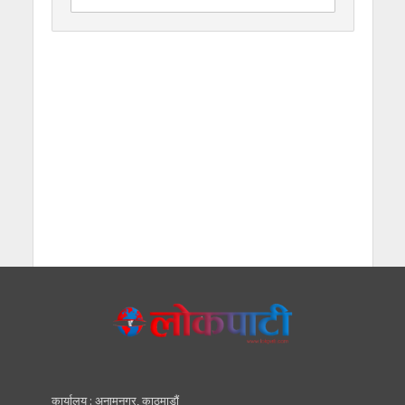
कार्यालय : अनामनगर, काठमाडाैं