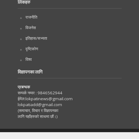
लिंकहरु
राजनीति
विजनेस
इतिहास/सभ्यता
दृष्टिकोण
विश्व
विज्ञापनका लागि
प्रबन्धक
सम्पर्क नम्वर :
9846562944
ईमेल:
lokpatinews@gmail.com
lokpatiadd@gmail.com
(समाचार, विचार र विज्ञापनका
लागि यहाँहरुको साथमा छौं।)
Copyright © 2020. All Rights Reserved by Lokpati.com