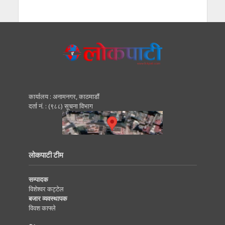
कार्यालय : अनामनगर, काठमाडाैं
दर्ता नं. : (९८८) सूचना विभाग
लोकपाटी टीम
सम्पादक
विशेश्वर कट्टेल
बजार व्यवस्थापक
विवश काफ्ले