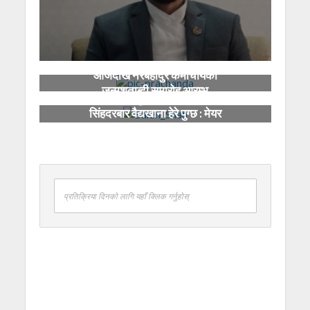
आजदेखि नरबहादुर कर्माचार्यको
जन्मशताब्दी समारोह आरम्भ
देश कसरी डुब्यो भन्ने हेर्न मन भए
सिंहदरबार वैद्यखाना हेरे पुग्छ : मेयर
साह
प्रतिक्रिया दिनको लागि यहाँ क्लिक गर्नुहोस्