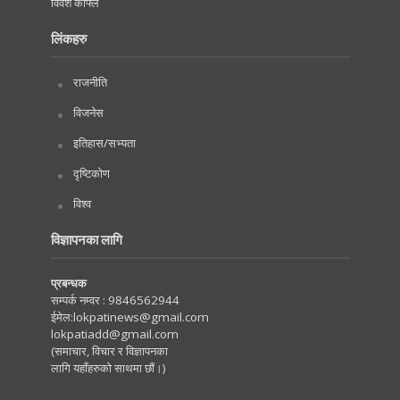
विवश काफ्ले
लिंकहरु
राजनीति
विजनेस
इतिहास/सभ्यता
दृष्टिकोण
विश्व
विज्ञापनका लागि
प्रबन्धक
सम्पर्क नम्वर :
9846562944
ईमेल:
lokpatinews@gmail.com
lokpatiadd@gmail.com
(समाचार, विचार र विज्ञापनका
लागि यहाँहरुको साथमा छौं।)