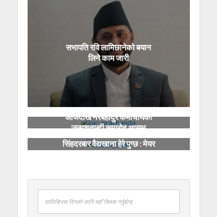
सभापति रवि लामिछानेको बयान
लिने काम जारी
आजदेखि नरबहादुर कर्माचार्यको
जन्मशताब्दी समारोह आरम्भ
देश कसरी डुब्यो भन्ने हेर्न मन भए
सिंहदरबार वैद्यखाना हेरे पुग्छ : मेयर
साह
प्रतिक्रिया दिनको लागि यहाँ क्लिक गर्नुहोस्