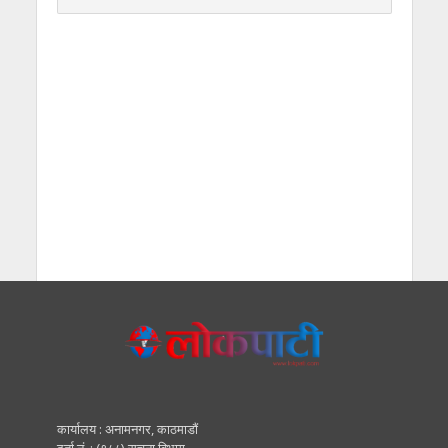
कार्यालय : अनामनगर, काठमाडाैं