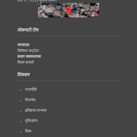
दर्ता नं. : (९८८) सूचना विभाग
लोकपाटी टीम
सम्पादक
विशेश्वर कट्टेल
बजार व्यवस्थापक
विवश काफ्ले
लिंकहरु
राजनीति
विजनेस
इतिहास/सभ्यता
दृष्टिकोण
विश्व