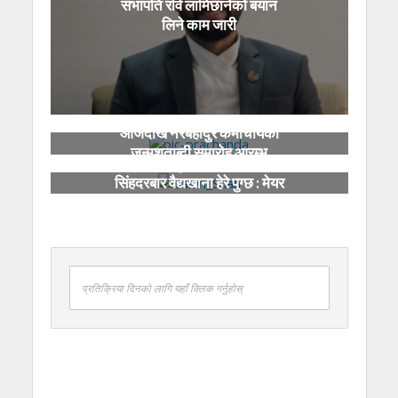
सभापति रवि लामिछानेको बयान
लिने काम जारी
आजदेखि नरबहादुर कर्माचार्यको
जन्मशताब्दी समारोह आरम्भ
देश कसरी डुब्यो भन्ने हेर्न मन भए
सिंहदरबार वैद्यखाना हेरे पुग्छ : मेयर
साह
प्रतिक्रिया दिनको लागि यहाँ क्लिक गर्नुहोस्