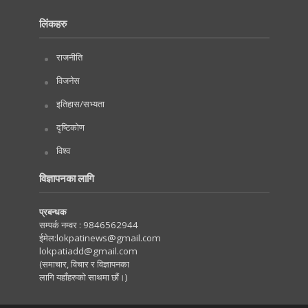
लिंकहरु
राजनीति
विजनेस
इतिहास/सभ्यता
दृष्टिकोण
विश्व
विज्ञापनका लागि
प्रबन्धक
सम्पर्क नम्वर :
9846562944
ईमेल:
lokpatinews@gmail.com
lokpatiadd@gmail.com
(समाचार, विचार र विज्ञापनका
लागि यहाँहरुको साथमा छौं।)