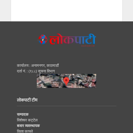
कार्यालय : अनामनगर, काठमाडाैं
दर्ता नं. : (९८८) सूचना विभाग
लोकपाटी टीम
सम्पादक
विशेश्वर कट्टेल
बजार व्यवस्थापक
विवश काफ्ले