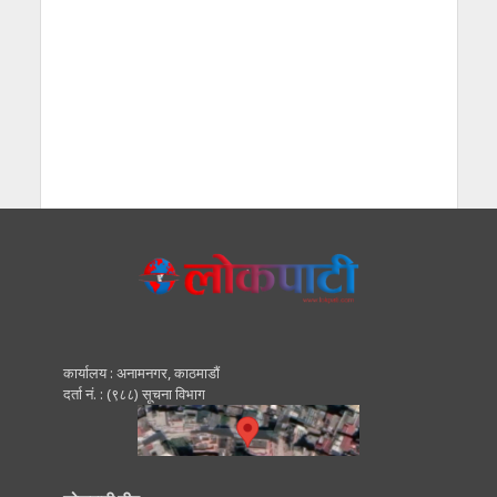
कार्यालय : अनामनगर, काठमाडाैं
दर्ता नं. : (९८८) सूचना विभाग