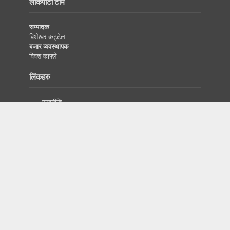
लोकपाटी टीम
सम्पादक
विशेश्वर कट्टेल
बजार व्यवस्थापक
विवश काफ्ले
लिंकहरु
राजनीति
विजनेस
इतिहास/सभ्यता
दृष्टिकोण
विश्व
विज्ञापनका लागि
प्रबन्धक
सम्पर्क नम्वर :
9846562944