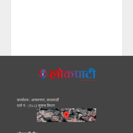
कार्यालय : अनामनगर, काठमाडाैं
दर्ता नं. : (९८८) सूचना विभाग