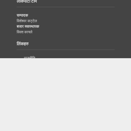
लोकपाटी टीम
सम्पादक
विशेश्वर कट्टेल
बजार व्यवस्थापक
विवश काफ्ले
लिंकहरु
राजनीति
विजनेस
इतिहास/सभ्यता
दृष्टिकोण
विश्व
विज्ञापनका लागि
प्रबन्धक
सम्पर्क नम्वर :
9846562944