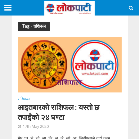
Tag - राशिफल
राशिफल
आइतबारको राशिफल : यस्तो छ
तपाईंको २४ घण्टा
17th May 2020
मेष (चु, चे, चो, ला, लि, लु, ले, लो, अ) जिद्दीपनाले गर्दा काम