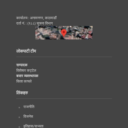
कार्यालय : अनामनगर, काठमाडाैं
दर्ता नं. : (९८८) सूचना विभाग
लोकपाटी टीम
सम्पादक
विशेश्वर कट्टेल
बजार व्यवस्थापक
विवश काफ्ले
लिंकहरु
राजनीति
विजनेस
इतिहास/सभ्यता