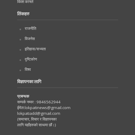
विवश काफ्ले
लिंकहरु
राजनीति
विजनेस
इतिहास/सभ्यता
दृष्टिकोण
विश्व
विज्ञापनका लागि
प्रबन्धक
सम्पर्क नम्वर :
9846562944
ईमेल:
lokpatinews@gmail.com
lokpatiadd@gmail.com
(समाचार, विचार र विज्ञापनका
लागि यहाँहरुको साथमा छौं।)