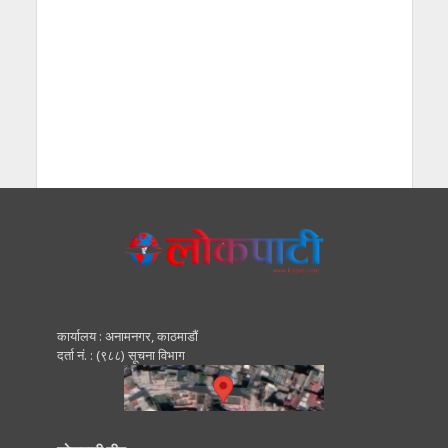
कार्यालय : अनामनगर, काठमाडाैं
दर्ता नं. : (९८८) सूचना विभाग