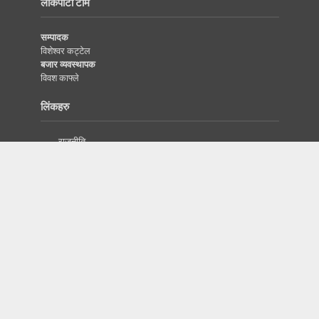
लोकपाटी टीम
सम्पादक
विशेश्वर कट्टेल
बजार व्यवस्थापक
विवश काफ्ले
लिंकहरु
राजनीति
विजनेस
इतिहास/सभ्यता
दृष्टिकोण
विश्व
विज्ञापनका लागि
प्रबन्धक
सम्पर्क नम्वर :
9846562944