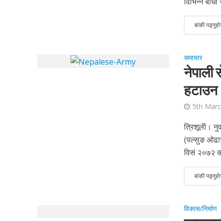
विभिन्न बाधा 
बांकी पढ्नुहो
समाचार
नेपाली 
हटाउन
5th Mar
त्रिशूली। नु
(पल्सुङ ओढा
विसं २०७२ को
बांकी पढ्नुहो
विकास/निर्माण