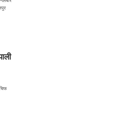
ङ्गलबार
लपुर
पाली
 चिफ