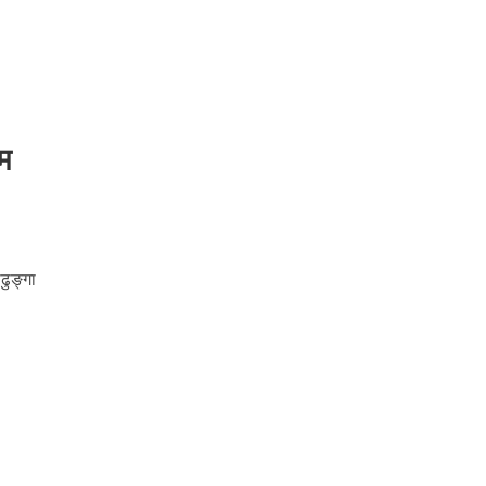
िम
ढुङ्गा