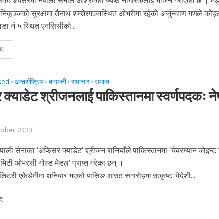
सैँको अवसरमा नेपाली सेनाले आश्रमका ज्येष्ठ नागरिकलाई भोजन गराएको छ । म
रिय निकुञ्जको सुरक्षामा तैनाथ शम्शेरगञ्जस्थित ओभरीमा रहेको अर्जुनवाण गणले कोह
डा नं ५ स्थित एनसिसीको...
स्
sed
अन्तर्राष्ट्रिय
बागमती
समाचार
समाज
•
•
•
•
्याडेट श्रीजनलाई पाकिस्तानमा स्वर्णपदकः ने
tober 2023
पाली सेनाका ‘अफिसर क्याडेट’ श्रीजन बानियाँले पाकिस्तानमा ‘चेयरम्यान जोइन्ट
िटी ओभरसी गोल्ड मेडल’ प्राप्त गरेका छन् ।
लिटरी एकेडेमीमा शनिबार भएको पासिङ आउट समारोहमा उत्कृष्ट विदेशी...
स्