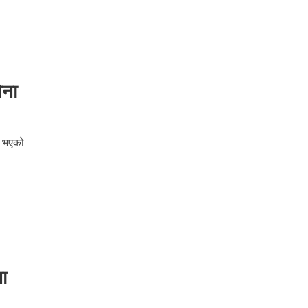
ेना
े भएको
ना