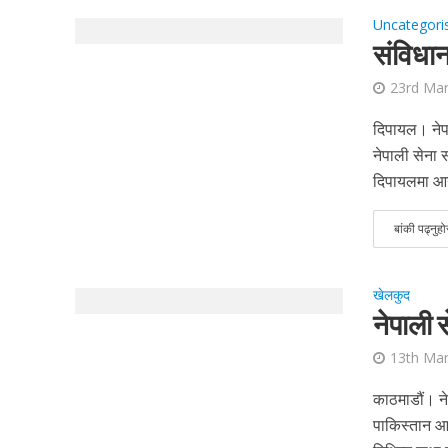
Uncategori
संविधानल
23rd Ma
दिपायल। नेपाल
नेपाली सेना 
दिपायलमा आयोज
बांकी पढ्नुहो
खेलकुद
नेपाली 
13th Ma
काठमाडौं। नेप
पाकिस्तान आर