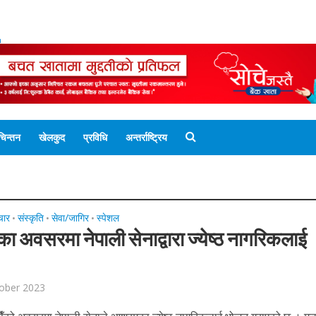
ENGLISH EDITION
नेपाली संस्करण
UNICODE 
चिन्तन
खेलकुद
प्रविधि
अन्तर्राष्ट्रिय
चार
संस्कृति
सेवा/जागिर
स्पेशल
•
•
•
का अवसरमा नेपाली सेनाद्वारा ज्येष्ठ नागरिकलाई
ober 2023