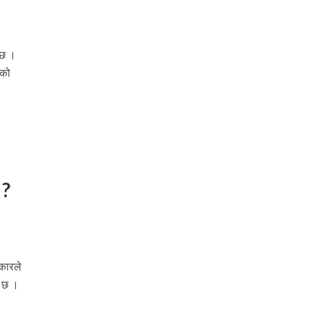
 छ ।
ेको
 ?
कारले
ो छ ।