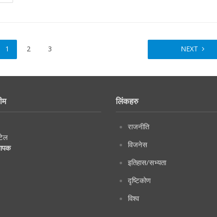
1
2
3
NEXT
ीम
लिंकहरु
राजनीति
टेल
विजनेस
थापक
इतिहास/सभ्यता
दृष्टिकोण
विश्व