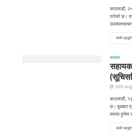
काठमाडौं, २५
पारेको छ। दस
उल्लंघनसम्बन्
बांकी पढ्नुहो
सरकार
सहायकर
(सूचिस
30th Aug
काठमाडौं, १
छ। बुधबार प्
सरुवा हुनेमा
बांकी पढ्नुहो