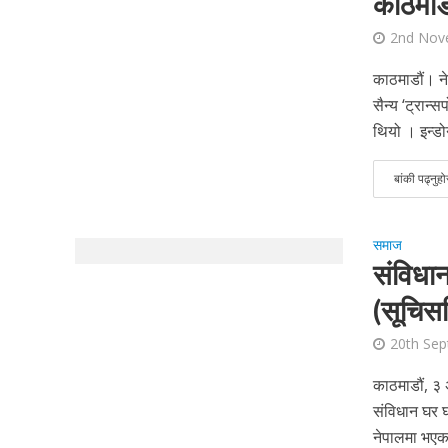
काठमाडाै
2nd Nov
काठमाडौं। ने
सैन्य ‘ट्रान
थियो । इन्डो
बांकी पढ्नुहो
समाज
संविधान
(सूचिस
20th Se
काठमाडौं, ३
संविधान घर घ
नेपालमा भएका 