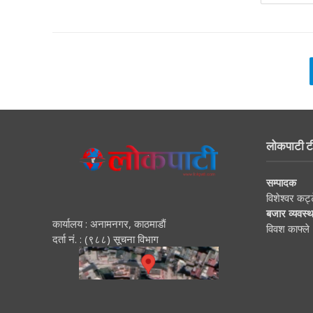
लोकपाटी ट
सम्पादक
विशेश्वर कट्
बजार व्यवस्
कार्यालय : अनामनगर, काठमाडाैं
विवश काफ्ले
दर्ता नं. : (९८८) सूचना विभाग