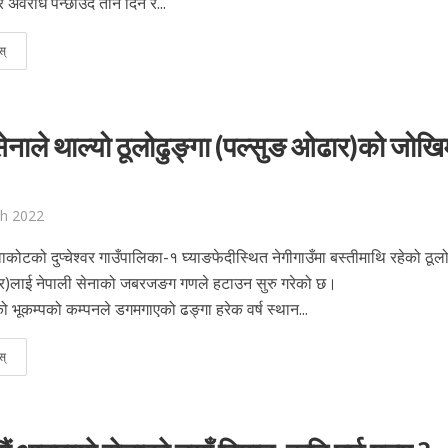
र अवरोध पन्छाउँदै तीन दिन र...
स्
सेनाले थाल्यो ठूलोढुङ्गा (पल्सुङ ओढार)को जोख
ch 2022
वाकोटको दुप्चेश्वर गाउँपालिका-१ घ्याङफेदीस्थित नेगीगाउँमा बस्तीमाथि रहेको ठूलो
र)लाई नेपाली सेनाको जबरजङग गणले हटाउन सुरु गरेको छ।
 भूकम्पको कम्पनले डगमगाएको ढङ्गा हरेक वर्ष स्थान...
स्