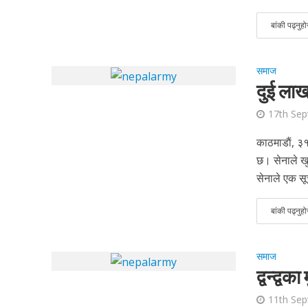
बांकी पढ्नुहो
समाज
दुई लाख
17th Se
काठमाडाैं, ३
छ। सेनाले खु
सेनाले एक सूचन
बांकी पढ्नुहो
समाज
द्वन्द्व
11th Se