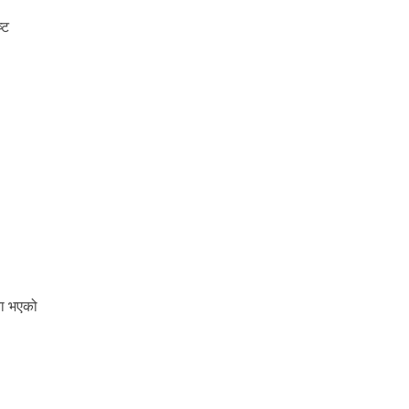
्ट
वा भएको