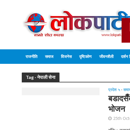
राजनीति
समाज
विजनेस
दृष्टिकोण
जीवनशैली
दर्शन 
Tag - नेपाली सेना
प्रदेश ५
समा
•
बडादसैँ
भोजन
25th Oct