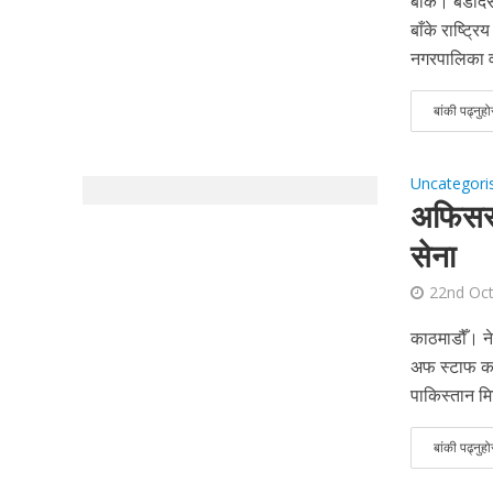
बाँके। बडाद
बाँके राष्ट्
नगरपालिका व
बांकी पढ्नुहो
Uncategori
अफिसर क
सेना
22nd Oc
काठमाडौँ। ने
अफ स्टाफ कम
पाकिस्तान मि
बांकी पढ्नुहो