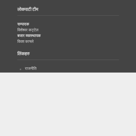
लोकपाटी टीम
सम्पादक
विशेश्वर कट्टेल
बजार व्यवस्थापक
विवश काफ्ले
लिंकहरु
राजनीति
विजनेस
इतिहास/सभ्यता
दृष्टिकोण
विश्व
विज्ञापनका लागि