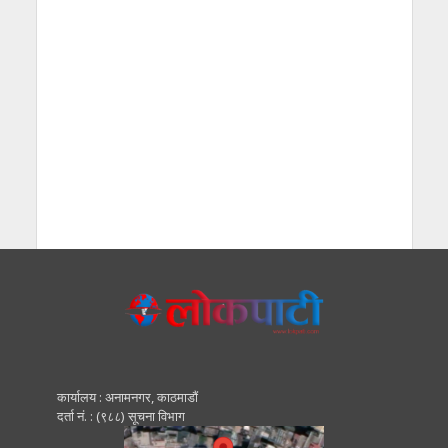
कार्यालय : अनामनगर, काठमाडाैं
दर्ता नं. : (९८८) सूचना विभाग