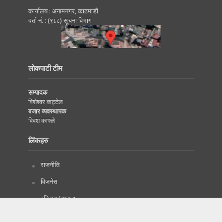
कार्यालय : अनामनगर, काठमाडाैं
दर्ता नं. : (९८८) सूचना विभाग
लोकपाटी टीम
सम्पादक
विशेश्वर कट्टेल
बजार व्यवस्थापक
विवश काफ्ले
लिंकहरु
राजनीति
विजनेस
इतिहास/सभ्यता
दृष्टिकोण