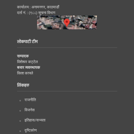
कार्यालय : अनामनगर, काठमाडाैं
दर्ता नं. : (९८८) सूचना विभाग
लोकपाटी टीम
सम्पादक
विशेश्वर कट्टेल
बजार व्यवस्थापक
विवश काफ्ले
लिंकहरु
राजनीति
विजनेस
इतिहास/सभ्यता
दृष्टिकोण