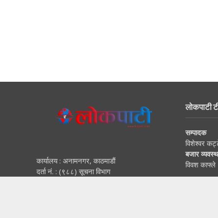
लोकपाटी ट
सम्पादक
विशेश्वर कट्
बजार व्यवस्
कार्यालय : अनामनगर, काठमाडाैं
विवश काफ्ले
दर्ता नं. : (९८८) सूचना विभाग