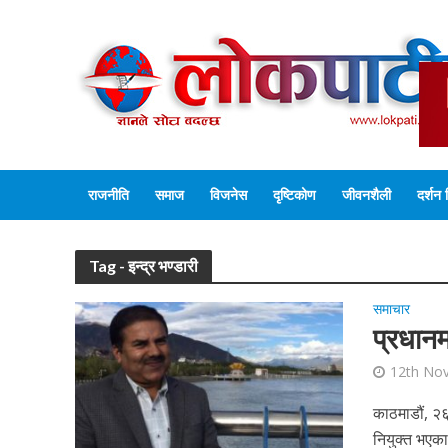
राजनीति
समाज
विजनेस
दृष्टिकोण
जीवनशैली
दर्शन 
Tag - इन्द्र भण्डारी
समाचार
प्रधानम
12th No
काठमाडौं, २६
नियुक्त भएक