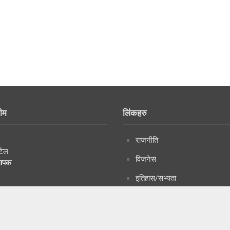
ीम
लिंकहरु
राजनीति
टेल
विजनेस
थापक
इतिहास/सभ्यता
दृष्टिकोण
विश्व