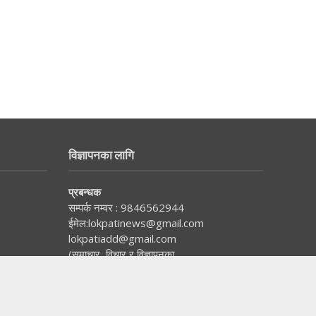
विज्ञापनका लागि
प्रबन्धक
सम्पर्क नम्वर :
9846562944
ईमेल:
lokpatinews@gmail.com
lokpatiadd@gmail.com
(समाचार, विचार र विज्ञापनका
लागि यहाँहरुको साथमा छौं।)