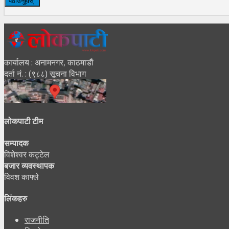
कार्यालय : अनामनगर, काठमाडाैं
दर्ता नं. : (९८८) सूचना विभाग
लोकपाटी टीम
सम्पादक
विशेश्वर कट्टेल
बजार व्यवस्थापक
विवश काफ्ले
लिंकहरु
राजनीति