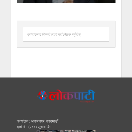
प्रतिक्रिया दिनको लागि यहाँ क्लिक गर्नुहोस्
कार्यालय : अनामनगर, काठमाडाैं
दर्ता नं. : (९८८) सूचना विभाग