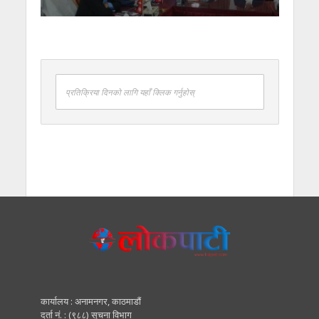
प्रतिक्रिया दिनको लागि यहाँ क्लिक गर्नुहोस्
कार्यालय : अनामनगर, काठमाडाैं
दर्ता नं. : (९८८) सूचना विभाग