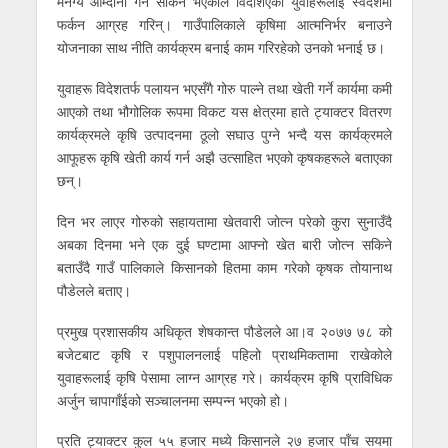
मनग्य आम्दानी गर्न सकिने भएकोले विदेशिएका युवाहरूलाई स्वदेशमा
फर्कन आग्रह गरिन्। गाउँपालिकाले कृषिमा आत्मनिर्भर बनाउने
योजनाका साथ नीति कार्यक्रम बनाई काम गरिरहेको उनको भनाई छ।
युवाहरू विदेशतर्फ पलायन भएसँगै गोरु पाल्ने तथा खेती गर्ने कार्यमा कमी
आएको तथा भौगोलिक रूपमा विकट यस क्षेत्रमा हाते ट्याक्टर वितरण
कार्यक्रमले कृषि उत्पादनमा ठूलो सघाउ पुग्ने भन्दै यस कार्यक्रमले
आफूहरू कृषि खेती कार्य गर्न अझै उत्साहित भएको कृषकहरूले बताएका
छन्।
दिन भर लाएर गोरुको सहायतामा खेतवारी जोत्न परेको कुरा सुनाउँदै
अबका दिनमा भने एक दुई घण्टामा आफ्नो खेत बारी जोत्न सकिने
बताउँदै गाउँ पालिकाले किसानको हितमा काम गरेको कृषक तोयानाथ
पौडेलले बताए।
प्रमुख प्रशासकीय अधिकृत शेषकान्त पौडेलले आ।व २०७७ ७८ को
बजेटबाट कृषि र पशुपालनलाई पहिलो प्राथमिकतामा राखेकोले
युवाहरूलाई कृषि पेसामा लाग्न आग्रह गरे। कार्यक्रम कृषि प्राविधिक
अर्जुन चापागाँईको सञ्चालनमा सम्पन्न भएको हो।
प्रति ट्याक्टर कुल ५५ हजार मध्ये किसानले २७ हजार पाँच सयमा