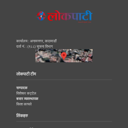
कार्यालय : अनामनगर, काठमाडाैं
दर्ता नं. : (९८८) सूचना विभाग
लोकपाटी टीम
सम्पादक
विशेश्वर कट्टेल
बजार व्यवस्थापक
विवश काफ्ले
लिंकहरु