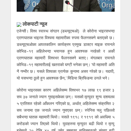
लोकपाटी न्यूज
एजेन्सी। विश्व स्वास्थ संगठन (डब्ल्यूएचओ) ले कोरोना भाइरसभन्दा
प्राणघातक भाइरस विश्वमा महामारीका रुपमा फैलनसक्ने बताएको छ।
डब्ल्यूएचओका आपतकालिन कार्यक्रम प्रमुख डाक्टर माइक रायनले
कोभिड–१९ अहिलेभन्दा भयानक हुन आवश्यक नरहेको र अर्को
प्राणघातक महामारी विश्वभर फैलनसक्ने बताए। मंगलबार रायनले
कोभिड–१९ महामारीलाई खतराको घण्टी भनेका छन्। ‘यो महामारी अति
नै गम्भीर छ। यसले विश्वका प्रत्येक कुनामा असर गरेको छ। यद्यपी,
यो यसभन्दा ठूलो हुन आवश्यक छैन,’ मिडिया ब्रिफिङमा उनले भने।
कोरोना भाइरसका कारण अहिलेसम्म विश्वभर १७ लाख ९९ हजार ३
सय ३७ जनाले ज्यान गुमाइसकेका छन्। यसको मृत्युदर शुन्य दशमलव
५ प्रतिशत रहेको आँकलन गरिएको छ, अर्थात् अहिलेसम्म संक्रमित २
सय जनामा एक जनाले ज्यान गुमाएका छन्। स्पेनिस फ्लु पछिल्लो
सबैभन्दा घातक महामारी थियो। यसले १९१८ र १९१९ को अवधिमा ५
करोडको ज्यान लिएको थियो। युवाहरुमा मृत्युदर बढी थियो र मृत्यु
हुनेमध्ये २० देखि ४० वर्ष उमेर समूहका मानिसहरुको संख्या बढी