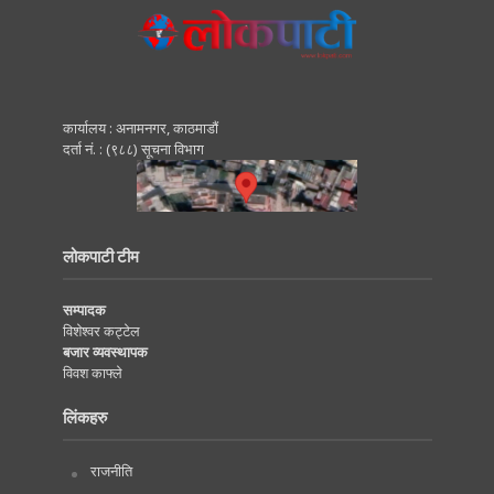
कार्यालय : अनामनगर, काठमाडाैं
दर्ता नं. : (९८८) सूचना विभाग
लोकपाटी टीम
सम्पादक
विशेश्वर कट्टेल
बजार व्यवस्थापक
विवश काफ्ले
लिंकहरु
राजनीति