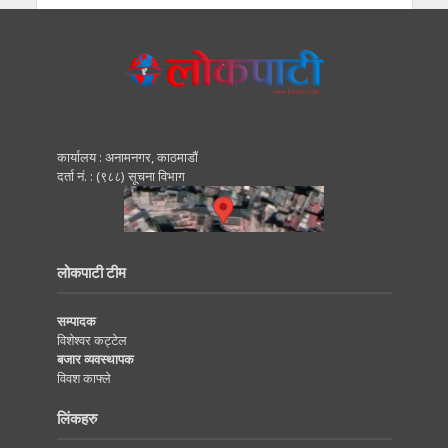
कार्यालय : अनामनगर, काठमाडाैं
दर्ता नं. : (९८८) सूचना विभाग
लोकपाटी टीम
सम्पादक
विशेश्वर कट्टेल
बजार व्यवस्थापक
विवश काफ्ले
लिंकहरु