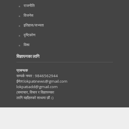
राजनीति
विजनेस
इतिहास/सभ्यता
दृष्टिकोण
विश्व
विज्ञापनका लागि
प्रबन्धक
सम्पर्क नम्वर :
9846562944
ईमेल:
lokpatinews@gmail.com
lokpatiadd@gmail.com
(समाचार, विचार र विज्ञापनका
लागि यहाँहरुको साथमा छौं।)
Copyright © 2020. All Rights Reserved by Lokpati.com
:: Maintained by
Tachyonwave
.