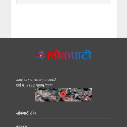
कार्यालय : अनामनगर, काठमाडाैं
दर्ता नं. : (९८८) सूचना विभाग
लोकपाटी टीम
सम्पादक