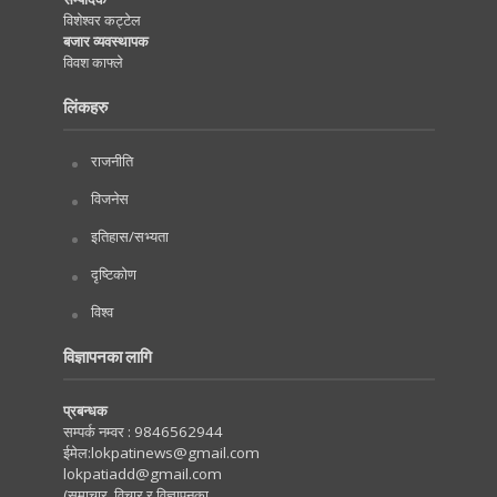
विशेश्वर कट्टेल
बजार व्यवस्थापक
विवश काफ्ले
लिंकहरु
राजनीति
विजनेस
इतिहास/सभ्यता
दृष्टिकोण
विश्व
विज्ञापनका लागि
प्रबन्धक
सम्पर्क नम्वर :
9846562944
ईमेल:
lokpatinews@gmail.com
lokpatiadd@gmail.com
(समाचार, विचार र विज्ञापनका