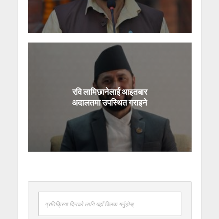
रवि लामिछानेलाई आइतबार
अदालतमा उपस्थित गराइने
प्रतिक्रिया दिनको लागि यहाँ क्लिक गर्नुहोस्