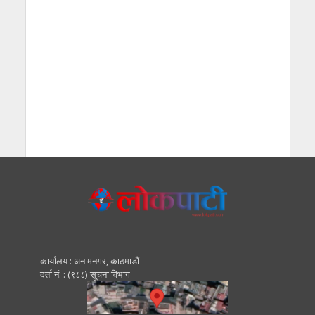
कार्यालय : अनामनगर, काठमाडाैं
दर्ता नं. : (९८८) सूचना विभाग