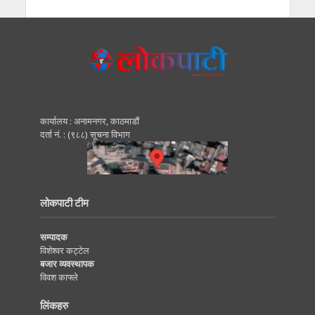
कार्यालय : अनामनगर, काठमाडाैं
दर्ता नं. : (९८८) सूचना विभाग
लोकपाटी टीम
सम्पादक
विशेश्वर कट्टेल
बजार व्यवस्थापक
विवश काफ्ले
लिंकहरु