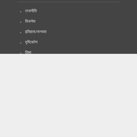
राजनीति
विजनेस
इतिहास/सभ्यता
दृष्टिकोण
विश्व
विज्ञापनका लागि
प्रबन्धक
सम्पर्क नम्वर :
9846562944
ईमेल:
lokpatinews@gmail.com
lokpatiadd@gmail.com
(समाचार, विचार र विज्ञापनका
लागि यहाँहरुको साथमा छौं।)
Copyright © 2020. All Rights Reserved by Lokpati.com
:: Maintained by
Tachyonwave
.