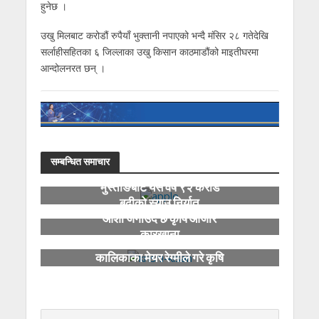
हुनेछ ।
उखु मिलबाट करोडौं रुपैयाँ भुक्तानी नपाएको भन्दै मंसिर २८ गतेदेखि
सर्लाहीसहितका ६ जिल्लाका उखु किसान काठमाडौंको माइतीघरमा
आन्दोलनरत छन् ।
सम्बन्धित समाचार
मुस्ताङबाट यस वर्ष ९२ करोड
बढीको स्याउ निर्यात
आशा जगाउँदै छ कृषि औजार
कारखाना
मौरी किसानको समस्याबारे
कालिकाका मेयर रेग्मीले गरे कृषि
मन्त्रीको ध्यानाकर्षण