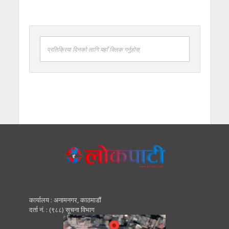
प्रतिक्रिया दिनको लागि यहाँ क्लिक गर्नुहोस्
कार्यालय : अनामनगर, काठमाडाैं
दर्ता नं. : (९८८) सूचना विभाग