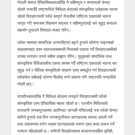
नेपाली समाज ऐतिहासिककालदेखि नै सहिष्णुता र सभ्यताको केन्द्र
रहेको जनाउँदै राष्ट्रपतिले मिथिला क्षेत्रको सांस्कृतिक धरोहरका रूपमा
रहेको विवाहपञ्चमी पर्वले सम्पूर्ण नेपालीमा राष्ट्रिय एकताको भावना
जागृत गरी समाजमा विद्यमान सद्‌भाव र सहिष्णुतालाई थप सुदृढ बनाउन
सहयोग पुर्‍याउने विश्वा्स व्यक्त गरिन्।
पर्वका समयमा सामाजिक अन्तरक्रिया बढ्ने हुनाले कोरोना भाइरसको
संक्रमणबाट बच्न स्वास्थ्यसम्बन्धी नियमको पालना गर्दै विवाहपञ्चमीको
उत्सव मनाउन उनले सबैमा आह्वान गरिन्। मुलुकको सामाजिक तथा
सांस्कृतिक विविधताबीच एकता कायम गर्दै राष्ट्रिय एकताको भावना थप
सुदृढ गर्न र मौलिक संस्कृतिको संरक्षण एवम् सम्बर्द्धन गर्न विवाहपञ्चमी
पर्वमार्फत सबैलाई प्रेरणा मिलोस् भन्ने कामना पनि राष्ट्रपति भण्डारीले
गरेकी छन्।
प्राचीनकालदेखि नै मिथिला क्षेत्रमा मनाइने विवाहपञ्चमी पर्वको
सांस्कृतिक एवम् ऐतिहासिक महत्व रहेको छ। प्राचीन मिथिलाको
राजधानी जनकपुरधाममा अवस्थित जानकी मन्दिरलाई यस पर्वको केन्द्र
मानिने हुनाले यस दिन जनकपुरस्थित सागरहरूमा सन्ध्या आरती गर्ने
तथा रामायणमा वर्णन भएका घटनाहरूको स्मरण एवम् कथा वाचन गर्ने
परम्परा रहिआएको छ। यसैगरी विवाहोत्सवमा बाजागाजासहित झाँकी,