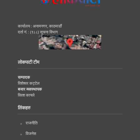
कार्यालय : अनामनगर, काठमाडाैं
दर्ता नं. : (९८८) सूचना विभाग
लोकपाटी टीम
सम्पादक
विशेश्वर कट्टेल
बजार व्यवस्थापक
विवश काफ्ले
लिंकहरु
राजनीति
विजनेस