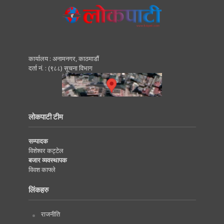
कार्यालय : अनामनगर, काठमाडाैं
दर्ता नं. : (९८८) सूचना विभाग
लोकपाटी टीम
सम्पादक
विशेश्वर कट्टेल
बजार व्यवस्थापक
विवश काफ्ले
लिंकहरु
राजनीति