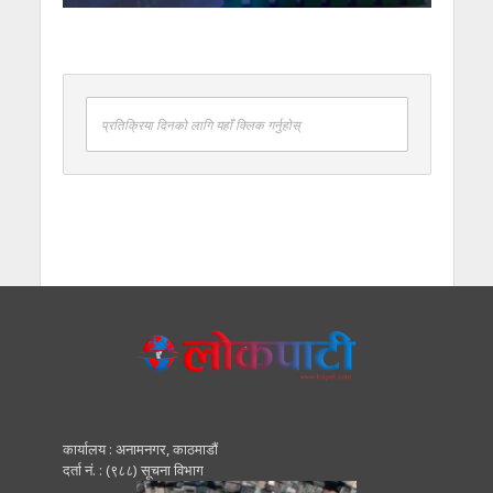
प्रतिक्रिया दिनको लागि यहाँ क्लिक गर्नुहोस्
कार्यालय : अनामनगर, काठमाडाैं
दर्ता नं. : (९८८) सूचना विभाग