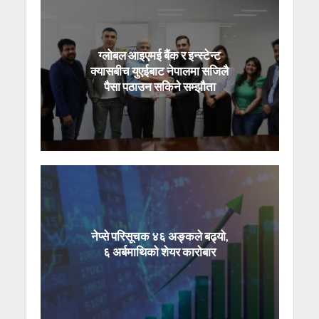
ग्लोबल आइएमई बैंक र इन्स्टेन्ट
क्यासबीच युएईबाट नेपालमा सजिलै
पैसा पठाउन सकिने सम्झौता
नेप्से परिसूचक ४६ अङ्कले बढ्यो,
६ अर्बमाथिको शेयर कारोबार