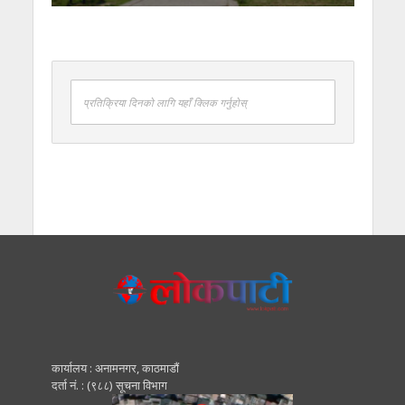
प्रतिक्रिया दिनको लागि यहाँ क्लिक गर्नुहोस्
कार्यालय : अनामनगर, काठमाडाैं
दर्ता नं. : (९८८) सूचना विभाग