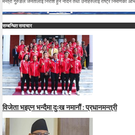
मन्त्री गुुरुङले जनतालाई निराश हुन नदिन तथा उनीहरुलाई राष्ट्र निर्माणका 
सम्बन्धित समाचार
विजेता भइएन भन्दैमा दुःख नमानौं : प्रधानमन्त्री