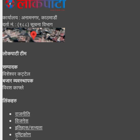
कार्यालय : अनामनगर, काठमाडाैं
दर्ता नं. : (९८८) सूचना विभाग
लोकपाटी टीम
सम्पादक
विशेश्वर कट्टेल
बजार व्यवस्थापक
विवश काफ्ले
लिंकहरु
राजनीति
विजनेस
इतिहास/सभ्यता
दृष्टिकोण