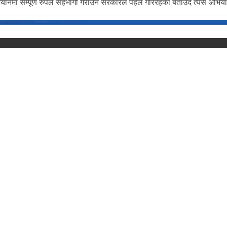
अभियानमा सम्पूर्ण रुपले सहभागी गराउन सरकारले पहल गरिरहेको बताउँदै त्यस अभि