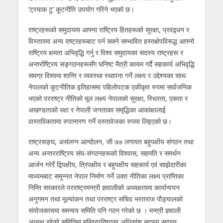
‘ट्रयाक टु’ कूटनीति उपयोग गरिने भएको छ।
राष्ट्रहरूको समुदायमा आफ्ना राष्ट्रिय हितहरूको सुरक्षा, प्रवद्र्धन र
विस्तारमा अन्य राष्ट्रहरूबाट पर्न सक्ने सम्भावित हस्तक्षेपविरूद्ध आफ्नो
राष्ट्रिय क्षमता अभिवृद्धि गर्नु र विश्व समुदायका सदस्य राष्ट्रहरू र
अन्तर्राष्ट्रिय सङ्गठनहरूसँग घनिष्ट मैत्री कायम गर्दै सहकार्य अभिवृद्धि
समग्र विश्वमा शान्ति र व्यवस्था स्थापना गर्ने लक्ष्य र उद्देश्यका साथ
नेपालको कूटनीतिक इतिहासमा पहिलोपटक एकीकृत रुपमा सार्वजनिक
भएको परराष्ट्र नीतिको मूल लक्ष्य नेपालको सुरक्षा, स्थिरता, एकता र
अखण्डताको रक्षा र नेपाली जनताका समृद्धिका आकांक्षालाई
वास्तविकतामा रुपान्तरण गर्ने दस्तावेजका रुपमा लिइएको छ।
राष्ट्रसङ्घ, असंलग्न आन्दोलन, जी ७७ लगायत बहुपक्षीय संगठन तथा
अन्य अन्तरराष्ट्रिय संघ-संगठनहरूको विश्वास, सहमति र समर्थन
आर्जन गरेर्रे द्विपक्षीय, त्रिपक्षीय र बहुपक्षीय सहकार्य एवं साझेदारीका
माध्यमबाट समुन्नत नेपाल निर्माण गर्ने उक्त नीतिका लक्ष्य प्राप्तिका
निम्ति सरकारले परराष्ट्रमन्त्री ज्ञवालीको अध्यक्षतामा कार्यान्वयन
अनुगमन तथा मूल्यांकन तथा परराष्ट्र सचिव भरतराज पौड्यालको
संयोजकत्वमा समन्वय समिति पनि गठन गरेको छ । मन्त्री ज्ञवाली
अध्यक्ष रहेको समितिमा मन्त्रिपरिषद्का अधिकांश सदस्य सदस्य