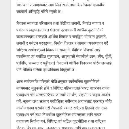
सम्भावना र सामथ्र्यबाट लाभ लिन सार्क तथा बिम्स्टेकका मञ्चबीच
सहकार्य अभिवृद्धि गरिने भएको छ।
विकास सहायता परिचालन तथा वैदेशिक लगानी, निर्यात व्यापार र
पर्यटन प्रवद्र्धनलगायत क्षेत्रमा प्रभावकारी आर्थिक कूटनीतिको
सञ्चालनद्वारा राष्ट्रको आर्थिक विकास र समृद्धिमा योगदान पुर्‍याउने,
लगानी र पर्यटन प्रवद्र्धन, निर्यात विस्तार र आयात व्यवस्थापन गर्दे
राष्ट्रिय अर्थतन्त्रको विकासमा सघाउने, वैदेशिक रोजगारीलाई
व्यवस्थित एवं मर्यादित तुल्याउने, आप्रवासी नेपालीको ज्ञान, सीप, पूँजी,
प्रविधि, सञ्जाल र पहुँचलाई नेपालको आर्थिक विकासमा परिचालनलाई
पनि नीतिमा उत्तिकै प्राथमिकता दिइएको छ।
आज सार्वजनकि गरिएको नीतिअनुसार सार्वजनिक कूटनीतिको
माध्यमबाट मुलुकको छवि र विशिष्ट पहिचानलाई ‘सफ्ट पावर’का रुपमा
प्रवद्र्धन गरी अन्तरराष्ट्रिय जगत्को समर्थन, सहयोग र सद्भाव आर्जन
गर्ने, सूचना तथा सञ्चार प्रविधिका नवीनतम आयामलाई परराष्ट्र नीति
कार्यान्वयनमा प्रयोग गरी नेपालको समग्र राष्ट्रिय हितको रक्षा तथा
प्रवद्र्धन गर्ने तथा नियममित कूटनीतिक संयन्त्रका लागि सहज
वातावरण सिर्जना गर्न, विशिष्ट एवं जटिल कूटनीतिक तथा राष्ट्रिय
हितका विषयमा बहस, छलफल र सुझावका लागि आवश्यकतानुसार