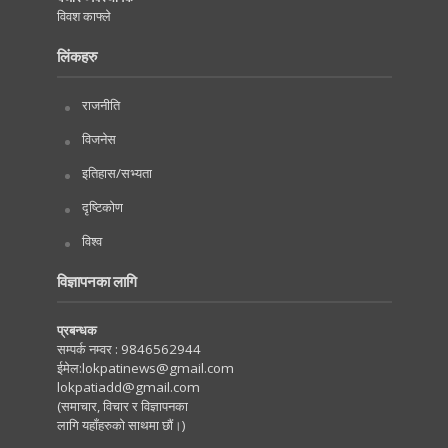
विवश काफ्ले
लिंकहरु
राजनीति
विजनेस
इतिहास/सभ्यता
दृष्टिकोण
विश्व
विज्ञापनका लागि
प्रबन्धक
सम्पर्क नम्वर :
9846562944
ईमेल:
lokpatinews@gmail.com
lokpatiadd@gmail.com
(समाचार, विचार र विज्ञापनका
लागि यहाँहरुको साथमा छौं।)