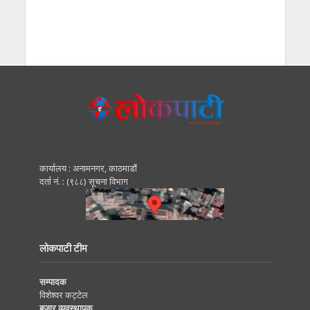
कार्यालय : अनामनगर, काठमाडाैं
दर्ता नं. : (९८८) सूचना विभाग
लोकपाटी टीम
सम्पादक
विशेश्वर कट्टेल
बजार व्यवस्थापक