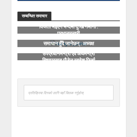
सम्बन्धित समाचार
विजेता भइएन भन्दैमा दुःख नमानौं :
प्रधानमन्त्री
शिक्षा ऐन बनेपछि शैक्षिक समस्या
समाधान हुँदै जानेछन् : अध्यक्ष
दाहाल
उपप्रधानमन्त्री एवं अर्थमन्त्री
विष्णुप्रसाद पौडेल स्वदेश फिर्ता
प्रतिक्रिया दिनको लागि यहाँ क्लिक गर्नुहोस्