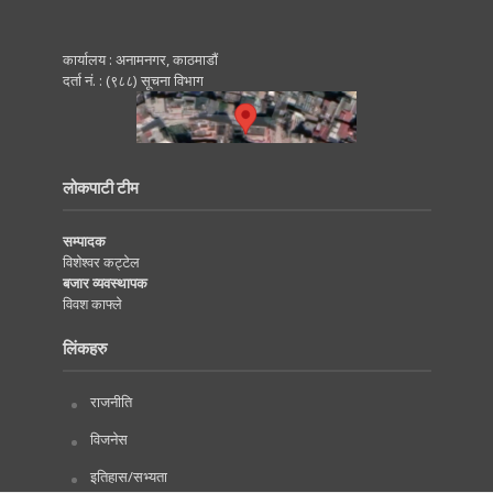
कार्यालय : अनामनगर, काठमाडाैं
दर्ता नं. : (९८८) सूचना विभाग
लोकपाटी टीम
सम्पादक
विशेश्वर कट्टेल
बजार व्यवस्थापक
विवश काफ्ले
लिंकहरु
राजनीति
विजनेस
इतिहास/सभ्यता