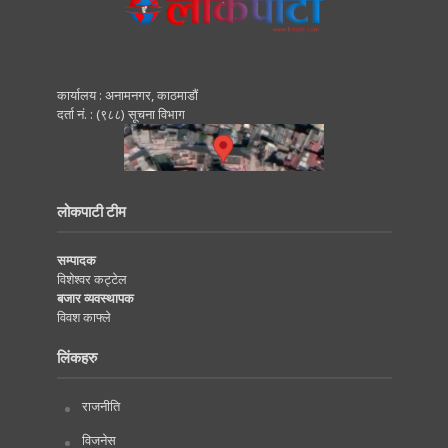
कार्यालय : अनामनगर, काठमाडाैं
दर्ता नं. : (९८८) सूचना विभाग
लोकपाटी टीम
सम्पादक
विशेश्वर कट्टेल
बजार व्यवस्थापक
विवश काफ्ले
लिंकहरु
राजनीति
विजनेस