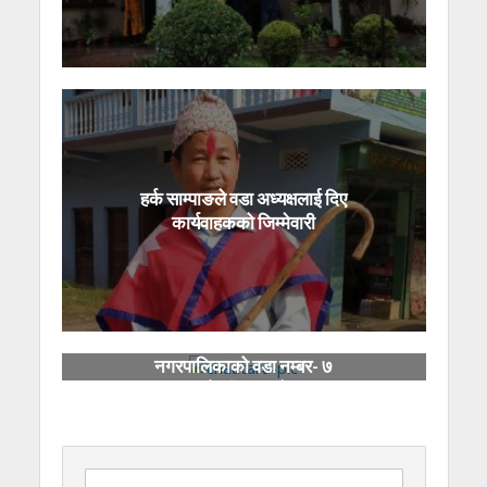
हर्क साम्पाङले वडा अध्यक्षलाई दिए
कार्यवाहकको जिम्मेवारी
चौतारा साँगाचोकगढी
नगरपालिकाको वडा नम्बर- ७
‘बालमैत्री वडा’ घोषणा