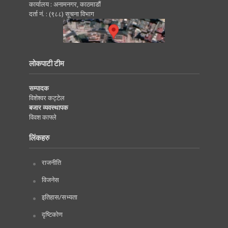
कार्यालय : अनामनगर, काठमाडाैं
दर्ता नं. : (९८८) सूचना विभाग
लोकपाटी टीम
सम्पादक
विशेश्वर कट्टेल
बजार व्यवस्थापक
विवश काफ्ले
लिंकहरु
राजनीति
विजनेस
इतिहास/सभ्यता
दृष्टिकोण