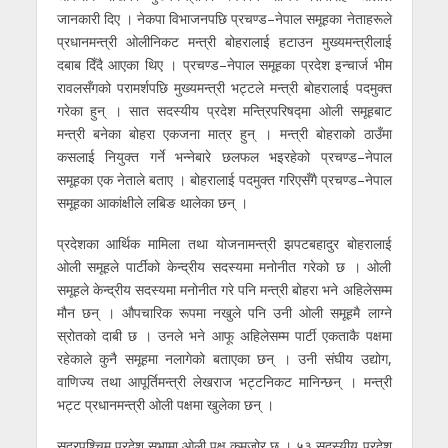
जानकारी दिए । नेकपा विभाजनपछि प्रचण्ड–नेपाल समूहका नेताहरूले
प्रधानमन्त्री ओलीनिकट मन्त्री बोहरालाई हटाउन मुख्यमन्त्रीलाई
दबाब दिँदै आएका थिए । प्रचण्ड–नेपाल समूहका प्रदेश इन्चार्ज भीम
रावलसँगको परामर्शपछि मुख्यमन्त्री भट्टले मन्त्री बोहरालाई पदमुक्त
गरेका हुन् । सात सदस्यीय प्रदेश मन्त्रिपरिषद्मा ओली समूहबाट
मन्त्री बनेका बोहरा एकजना मात्र हुन् । मन्त्री बोहराको ठाउँमा
कसलाई नियुक्त गर्ने भन्नेबारे छलफल भइरहेको प्रचण्ड–नेपाल
समूहका एक नेताले बताए । बोहरालाई पदमुक्त गरिएसँगै प्रचण्ड–नेपाल
समूहका आकांक्षीले लबिङ थालेका छन् ।
प्रदेशका आर्थिक मामिला तथा योजनामन्त्री झपटबहादुर बोहरालाई
ओली समूहले पार्टीको केन्द्रीय सदस्यमा मनोनीत गरेको छ । ओली
समूहले केन्द्रीय सदस्यमा मनोनीत गरे पनि मन्त्री बोहरा भने अहिलेसम्म
मौन छन् । औपचारिक रूपमा नखुले पनि उनी ओली समूहमै लाग्ने
स्रोतको दाबी छ । उनले भने आफू अहिलेसम्म पार्टी एकताकै पक्षमा
रहेकाले कुनै समूहमा नलागेको बताएका छन् । उनी संघीय उद्योग,
वाणिज्य तथा आपूर्तिमन्त्री लेखराज भट्टनिकट मानिन्छन् । मन्त्री
भट्ट प्रधानमन्त्री ओली पक्षमा खुलेका छन् ।
सुदूरपश्चिम प्रदेश सभामा ओली पक्ष कमजोर छ । ५३ सदस्यीय प्रदेश