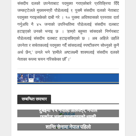
संसदीय दलको उपनेताबाट पदमुक्त गराएकोबारे प्रतिक्रिया दिँदै
जम्कट्टेलले मुख्यमन्त्री पौडेललाई ९ पुसमै संसदीय दलको नेताबाट
पदमुक्त गराइसकेको दाबी गरे । १० पुसमा अविश्वासको प्रस्ताव दर्ता
गर्नुअघि नै ४५ जनाको उपस्थितिमा पौडेललाई संसदीय दलबाट
हटाइएको उनको भनाइ छ । ‘हाम्रो बहुमत सांसदको निर्णयबाट
पौडेललाई संसदीय दलबाट हटाइसकिएको छ । अब अहिले उहाँले
उपनेता र सचेतकलाई पदमुक्त गर्दै सांसदलाई स्पष्टीकरण सोध्नुको कुनै
अर्थ छैन,’ उनले भने ‘हामीले अष्टलक्ष्मी शाक्यलाई संसदीय दलको
नेताका रूपमा चयन गरिसकेका छौँ ।’
सम्बन्धित समाचार
दुबईमा १५ नेपाली अलपत्र, नेपाल
फर्काऊ भन्दा म्यानपावरको धम्की
शान्ति सेनामा नेपाल पहिलो