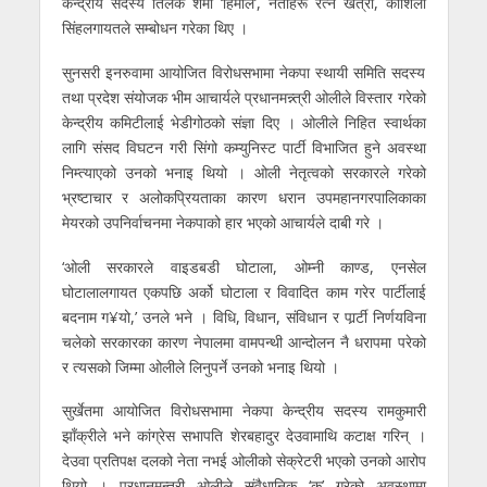
केन्द्रीय सदस्य तिलक शर्मा ‘हिमाल’, नेताहरू रत्न खत्री, कौशिला
सिंहलगायतले सम्बोधन गरेका थिए ।
सुनसरी इनरुवामा आयोजित विरोधसभामा नेकपा स्थायी समिति सदस्य
तथा प्रदेश संयोजक भीम आचार्यले प्रधानमन्न्त्री ओलीले विस्तार गरेको
केन्द्रीय कमिटीलाई भेडीगोठको संज्ञा दिए । ओलीले निहित स्वार्थका
लागि संसद विघटन गरी सिंगो कम्युनिस्ट पार्टी विभाजित हुने अवस्था
निम्त्याएको उनको भनाइ थियो । ओली नेतृत्वको सरकारले गरेको
भ्रष्टाचार र अलोकप्रियताका कारण धरान उपमहानगरपालिकाका
मेयरको उपनिर्वाचनमा नेकपाको हार भएको आचार्यले दाबी गरे ।
‘ओली सरकारले वाइडबडी घोटाला, ओम्नी काण्ड, एनसेल
घोटालालगायत एकपछि अर्को घोटाला र विवादित काम गरेर पार्टीलाई
बदनाम ग¥यो,’ उनले भने । विधि, विधान, संविधान र पार्र्टी निर्णयविना
चलेको सरकारका कारण नेपालमा वामपन्थी आन्दोलन नै धरापमा परेको
र त्यसको जिम्मा ओलीले लिनुपर्ने उनको भनाइ थियो ।
सुर्खेतमा आयोजित विरोधसभामा नेकपा केन्द्रीय सदस्य रामकुमारी
झाँक्रीले भने कांग्रेस सभापति शेरबहादुर देउवामाथि कटाक्ष गरिन् ।
देउवा प्रतिपक्ष दलको नेता नभई ओलीको सेक्रेटरी भएको उनको आरोप
थियो । प्रधानमन्त्री ओलीले संवैधानिक ‘कु’ गरेको अवस्थामा