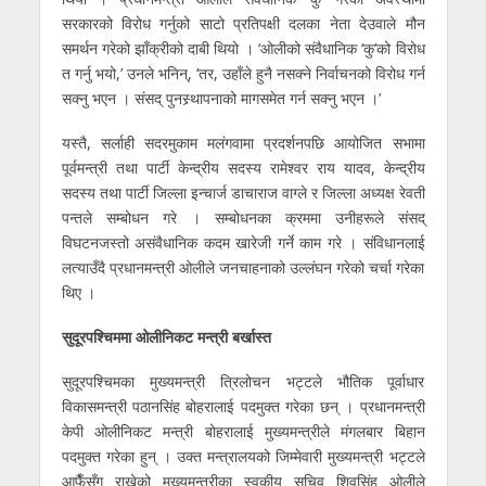
सरकारको विरोध गर्नुको साटो प्रतिपक्षी दलका नेता देउवाले मौन
समर्थन गरेको झाँक्रीको दाबी थियो । ‘ओलीको संवैधानिक ‘कु’को विरोध
त गर्नु भयो,’ उनले भनिन्, ‘तर, उहाँले हुनै नसक्ने निर्वाचनको विरोध गर्न
सक्नु भएन । संसद् पुनस्र्थापनाको मागसमेत गर्न सक्नु भएन ।’
यस्तै, सर्लाही सदरमुकाम मलंगवामा प्रदर्शनपछि आयोजित सभामा
पूर्वमन्त्री तथा पार्टी केन्द्रीय सदस्य रामेश्वर राय यादव, केन्द्रीय
सदस्य तथा पार्टी जिल्ला इन्चार्ज डाचाराज वाग्ले र जिल्ला अध्यक्ष रेवती
पन्तले सम्बोधन गरे । सम्बोधनका क्रममा उनीहरूले संसद्
विघटनजस्तो असंवैधानिक कदम खारेजी गर्ने काम गरे । संविधानलाई
लत्याउँदै प्रधानमन्त्री ओलीले जनचाहनाको उल्लंघन गरेको चर्चा गरेका
थिए ।
सुदूरपश्चिममा ओलीनिकट मन्त्री बर्खास्त
सुदूरपश्चिमका मुख्यमन्त्री त्रिलोचन भट्टले भौतिक पूर्वाधार
विकासमन्त्री पठानसिंह बोहरालाई पदमुक्त गरेका छन् । प्रधानमन्त्री
केपी ओलीनिकट मन्त्री बोहरालाई मुख्यमन्त्रीले मंगलबार बिहान
पदमुक्त गरेका हुन् । उक्त मन्त्रालयको जिम्मेवारी मुख्यमन्त्री भट्टले
आफैँसँग राखेको मुख्यमन्त्रीका स्वकीय सचिव शिवसिंह ओलीले