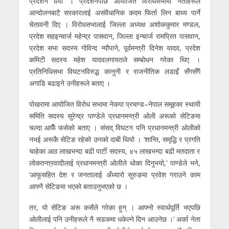
प्रदर्शन गर्‍यो । प्रदर्शनपछि आयोजित विरोधसभामा नेताहरूले
आन्दोलनबाटै सरकारलाई असंवैधानिक कदम फिर्ता लिन बाध्य पार्ने
चेतावनी दिए । विरोधसभालाई जिल्ला अध्यक्ष अशोककुमार मण्डल,
प्रदेश सहइन्चार्ज महेन्द्र पासवान, जिल्ला इन्चार्ज रामप्रित पासवान,
प्रदेश सभा सदस्य गोविन्द न्यौपाने, पूर्वमन्त्री दिनेश यादव, प्रदेश
कमिटी सदस्य महेश यादवलगायतले सम्बोधन गरेका थिए ।
प्रतिनिधिसभा विघटनविरुद्ध कानुनी र राजनीतिक लडाइँ सँगसँगै
अगाडि बढाइने उनीहरूले बताए ।
पोखरामा आयोजित विरोध सभामा नेकपा प्रचण्ड–नेपाल समूहका स्थायी
समिति सदस्य सुरेन्द्र पाण्डेले प्रधानमन्त्री ओली अरूको सेटिङमा
चल्दा आफैँ फसेको बताए । संसद् विघटन पनि प्रधानमन्त्री ओलीको
नभई अरूकै सेटिङ रहेको उनको दाबी थियो । ‘शान्ति, समृद्धि र प्रगति
चाहेका आठ लाखभन्दा बढी पार्टी सदस्य, ४५ लाखभन्दा बढी मतदाता र
लोकतन्त्रवादीलाई प्रधानमन्त्री ओलीले धोका दिनुभयो,’ पाण्डेले भने,
‘आफूसहित देश र जनतालाई अँध्यारो सुरुङमा प्रवेश गराउने काम
आफ्नै सेटिङमा भएको बताउनुभएको छ ।
तर, यो सेटिङ अरू कसैले गरेका हुन् । आफ्नो स्वार्थपूर्ति भएपछि
ओलीलाई पनि उनीहरूले नै सडकमा धकेल्ने दिन आउनेछ ।’ अर्का नेता