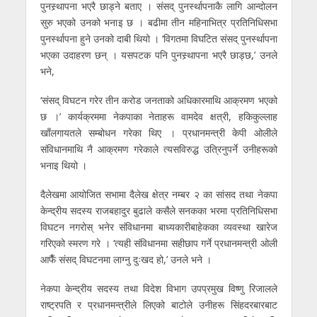
पुनस्र्थापना भएरै छाड्ने बताए । संसद् पुनर्स्थापनाकै लागि आन्दोलन
सुरु भएको उनको भनाइ छ । बढीमा तीन महिनाभित्र प्रतिनिधिसभा
पुनर्स्थापना हुने उनको दाबी थियो । ‘विगतमा विघटित संसद् पुनर्स्थापना
भएका उदाहरण छन् । यसपटक पनि पुनस्र्थापना भएरै छाड्छ,’ उनले
भने,
‘संसद् विघटन गरेर तीन करोड जनताको अधिकारमाथि आक्रमण भएको
छ ।’ कार्यक्रममा नेकपाका नेताहरू वामदेव क्षत्री, हकिकुल्लाह
खाँलगायतले सम्बोधन गरेका थिए । प्रधानमन्त्री केपी ओलीले
संविधानमाथि नै आक्रमण गरेकाले त्यसविरुद्ध उत्रिनुपर्ने उनीहरूको
भनाइ थियो ।
दैलेखमा आयोजित सभामा दैलेख क्षेत्र नम्बर २ का सांसद तथा नेकपा
केन्द्रीय सदस्य राजबहादुर बुढाले कसैले सनकका भरमा प्रतिनिधिसभा
विघटन नगरोस् भनेर संविधानमा बाध्यकारीबाहेकका व्यवस्था खारेज
गरिएको स्मरण गरे । ‘त्यही संविधानमा सहीछाप गर्ने प्रधानमन्त्री ओली
आफैँ संसद् विघटनमा लाग्नु दुःखद हो,’ उनले भने ।
नेकपा केन्द्रीय सदस्य तथा विदेश विभाग उपप्रमुख विष्णु रिजालले
राष्ट्रपति र प्रधानमन्त्रीले लिएको बाटोले उनीहरू सिंहदरबारबाट