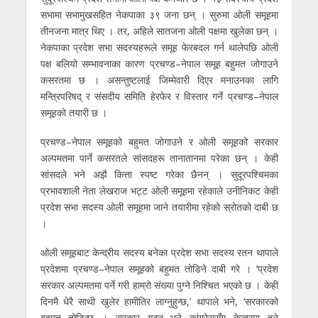
सभामा सभामुखसहित नेकपाका ३९ जना छन् । सुरुमा ओली समूहमा
तीनजना मात्र थिए । तर, अहिले सातजना ओली पक्षमा खुलेका छन् ।
नेकपाका प्रदेश सभा सदस्यहरूले समूह फेरबदल गर्न थालेपछि ओली
पक्ष बलियो सम्भावनाका कारण प्रचण्ड–नेपाल समूह बहुमत जोगाउने
कसरतमा छ । असन्तुष्टलाई जिम्मेवारी दिएर मनाउनका लागि
मन्त्रिपरिषद् र संसदीय समिति हेरफेर र विस्तार गर्ने प्रचण्ड–नेपाल
समूहको तयारी छ ।
प्रचण्ड–नेपाल समूहको बहुमत जोगाउने र ओली समूहको सरकार
अल्पमतमा पार्ने कसरतले सांसदहरू तानातानमा परेका छन् । केही
सांसदले भने अझै कित्ता स्पष्ट गरेका छैनन् । सुदूरपश्चिमका
प्रभावशाली नेता लेखराज भट्ट ओली समूहमा रहेकाले उनीनिकट केही
प्रदेश सभा सदस्य ओली समूहमा जाने तयारीमा रहेको स्रोतको दाबी छ
।
ओली समूहबाट केन्द्रीय सदस्य बनेका प्रदेश सभा सदस्य रतन थापाले
प्रदेशमा प्रचण्ड–नेपाल समूहको बहुमत तोडिने दाबी गरे । ‘प्रदेश
सरकार अल्पमतमा पर्ने गरी हाम्रो संख्या पुग्ने निश्चित भएको छ । केही
दिनमै धेरै साथी खुलेर हामीतिर लाग्नुहुन्छ,’ थापाले भने, ‘सरकारको
बहुमत तोडिन्छ । सरकार गठन भने कांग्रेससँग केन्द्रमा हुने