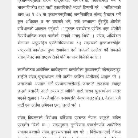
प्रधानमन्त्रीको कदम राष्ट्रघाती, जनविरोधी, संविधानको मर्म र
भावनाविपरीत तथा पार्टी एकताविरोधी भएको टिप्पणी गरे । ‘संविधानको
धारा ७६ र ८५ मा प्रधानमन्त्रीलाई जननिर्वाचित संसद् विघटन गर्ने
कुन अधिकार छ रु’ रावलले भने, ‘सबै सम्भावना हुँदाहुँदै ओलीले
संविधानको अवशान गर्नुभयो ।’ गुटगत स्वार्थबाट प्रेरित भएर ओलीले
गैरसंवैधानिक कदम चालेको उनको भनाइ थियो । संसद् अधिवेशन
बोलाउन आफूसहित प्रतिनिधिसभाका ८३ सदस्यको हस्ताक्षरसहित
राष्ट्रपति कार्यालय पुग्दा समावेदन दर्ता नभएको उल्लेख गर्दै रावलले
संसद् विघटनमा राष्ट्रपतिको पनि मनसाय मिलेको बताए ।
कालीकोटमा आयोजित कार्यक्रममा कर्णालीका मुख्यमन्त्री महेन्द्रबहादुर
शाहीले संसद् पुनस्र्थापना गरी पार्टीमा फर्किन ओलीलाई आह्वान गरे ।
जनमतको अपमान गर्ने प्रधानमन्त्रीलाई जनताले सडकमा ल्याएर
छाड्ने बताउँदै उनले त्यसबाट जोगिने बाटो संसद् पुनर्स्थापना मात्र
भएको सुझाए । ‘असंवैधानिक कदमप्रति नेकपा मात्र होइन, देशका सबै
पार्टी एक ठाउँमा उभिएका छन्,’ उनले भने ।
संसद् विघटनको विरोधमा बर्दियामा प्रचण्ड–नेपाल समूहले शक्ति
प्रदर्शन गरेको छ । सदरमुकाम गुलरियामा प्रदर्शनपछि आयोजित
सभाका वक्ताले संसद् पुनस्र्थापनाको माग गरे । विरोधसभालाई नेकपा