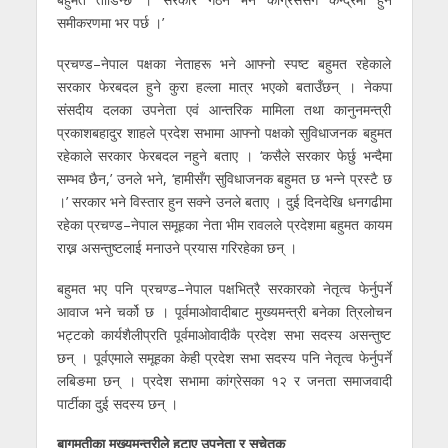
समीकरणमा भर पर्छ ।’
प्रचण्ड–नेपाल पक्षका नेताहरू भने आफ्नो स्पष्ट बहुमत रहेकाले
सरकार फेरबदल हुने कुरा हल्ला मात्र भएको बताउँछन् । नेकपा
संसदीय दलका उपनेता एवं आन्तरिक मामिला तथा कानुनमन्त्री
प्रकाशबहादुर शाहले प्रदेश सभामा आफ्नो पक्षको सुविधाजनक बहुमत
रहेकाले सरकार फेरबदल नहुने बताए । ‘कसैले सरकार फेर्छु भन्दैमा
सम्भव छैन,’ उनले भने, ‘हामीसँग सुविधाजनक बहुमत छ भन्ने प्रस्टै छ
।’ सरकार भने विस्तार हुन सक्ने उनले बताए । दुई दिनदेखि धनगढीमा
रहेका प्रचण्ड–नेपाल समूहका नेता भीम रावलले प्रदेशमा बहुमत कायम
राख्न असन्तुष्टलाई मनाउने प्रयास गरिरहेका छन् ।
बहुमत भए पनि प्रचण्ड–नेपाल पक्षभित्रै सरकारको नेतृत्व फेर्नुपर्ने
आवाज भने चर्को छ । पूर्वमाओवादीबाट मुख्यमन्त्री बनेका त्रिलोचन
भट्टको कार्यशैलीप्रति पूर्वमाओवादीकै प्रदेश सभा सदस्य असन्तुष्ट
छन् । पूर्वएमाले समूहका केही प्रदेश सभा सदस्य पनि नेतृत्व फेर्नुपर्ने
लबिङमा छन् । प्रदेश सभामा कांग्रेसका १२ र जनता समाजवादी
पार्टीका दुई सदस्य छन् ।
बागमतीका मुख्यमन्त्रीले हटाए उपनेता र सचेतक