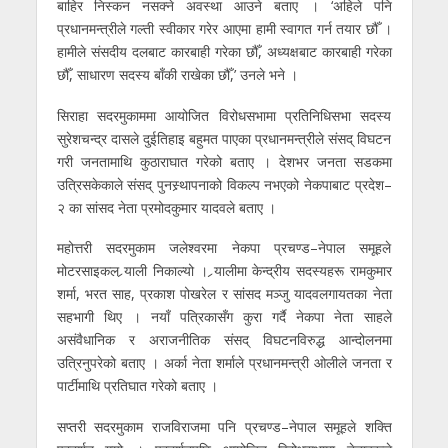
बाहिर निस्कन नसक्ने अवस्था आउने बताए । ‘अहिले पनि
प्रधानमन्त्रीले गल्ती स्वीकार गरेर आएमा हामी स्वागत गर्न तयार छौँ ।
हामीले संसदीय दलबाट कारबाही गरेका छौँ, अध्यक्षबाट कारबाही गरेका
छौँ, साधारण सदस्य बाँकी राखेका छौँ,’ उनले भने ।
सिराहा सदरमुकाममा आयोजित विरोधसभामा प्रतिनिधिसभा सदस्य
सुरेशचन्द्र दासले दुईतिहाइ बहुमत पाएका प्रधानमन्त्रीले संसद् विघटन
गरी जनतामाथि कुठाराघात गरेको बताए । देशभर जनता सडकमा
उत्रिसकेकाले संसद् पुनस्र्थापनाको विकल्प नभएको नेकपाबाट प्रदेश–
२ का सांसद नेता प्रमोदकुमार यादवले बताए ।
महोत्तरी सदरमुकाम जलेश्वरमा नेकपा प्रचण्ड–नेपाल समूहले
मोटरसाइकल र्‍याली निकाल्यो । र्‍यालीमा केन्द्रीय सदस्यहरू रामकुमार
शर्मा, भरत साह, प्रकाश पोखरेल र सांसद मञ्जु यादवलगायतका नेता
सहभागी थिए । नयाँ पत्रिकासँग कुरा गर्दै नेकपा नेता साहले
असंवैधानिक र अराजनीतिक संसद् विघटनविरुद्ध आन्दोलनमा
उत्रिनुपरेको बताए । अर्का नेता शर्माले प्रधानमन्त्री ओलीले जनता र
पार्टीमाथि प्रतिघात गरेको बताए ।
सप्तरी सदरमुकाम राजविराजमा पनि प्रचण्ड–नेपाल समूहले शक्ति