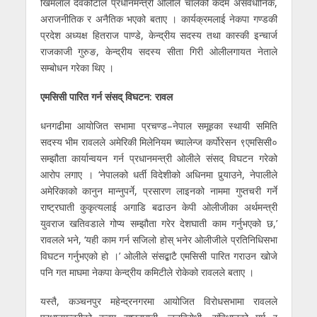
खिमलाल देवकोटाले प्रधानमन्त्री ओलीले चालेको कदम असंवैधानिक,
अराजनीतिक र अनैतिक भएको बताए । कार्यक्रमलाई नेकपा गण्डकी
प्रदेश अध्यक्ष हितराज पाण्डे, केन्द्रीय सदस्य तथा कास्की इन्चार्ज
राजकाजी गुरुङ, केन्द्रीय सदस्य सीता गिरी ओलीलगायत नेताले
सम्बोधन गरेका थिए ।
एमसिसी पारित गर्न संसद् विघटन: रावल
धनगढीमा आयोजित सभामा प्रचण्ड–नेपाल समूहका स्थायी समिति
सदस्य भीम रावलले अमेरिकी मिलेनियम च्यालेन्ज कर्पोरेसन ९एमसिसी०
सम्झौता कार्यान्वयन गर्न प्रधानमन्त्री ओलीले संसद् विघटन गरेको
आरोप लगाए । ‘नेपालको धर्ती विदेशीको अधिनमा पुर्‍याउने, नेपालीले
अमेरिकाको कानुन मान्नुपर्ने, प्रसारण लाइनको नाममा गुप्तचरी गर्ने
राष्ट्रघाती कुकृत्यलाई अगाडि बढाउन केपी ओलीजीका अर्थमन्त्री
युवराज खतिवडाले गोप्य सम्झौता गरेर देशघाती काम गर्नुभएको छ,’
रावलले भने, ‘यही काम गर्न सजिलो होस् भनेर ओलीजीले प्रतिनिधिसभा
विघटन गर्नुभएको हो ।’ ओलीले संसद्बाटै एमसिसी पारित गराउन खोजे
पनि गत माघमा नेकपा केन्द्रीय कमिटीले रोकेको रावलले बताए ।
यस्तै, कञ्चनपुर महेन्द्रनगरमा आयोजित विरोधसभामा रावलले