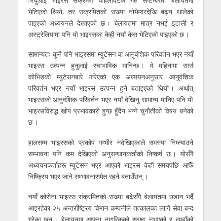
भियुआई भाइरस संक्रमण पहिलोपटक गत सेप्टेम्बरमा बेलायतमा
भेटिएको थियो, तर संक्रमितको संख्या नोभेम्बरदेखि बढ्न थालेको
पाइएको अध्ययनले देखाएको छ । बेलायतमा मात्र नभई इटाली र
अस्ट्रेलियामा पनि यो भाइरसका केही नयाँ केस भेटिएको पाइएको छ ।
सामान्यतः कुनै पनि भाइरसमा म्युटेसन वा आनुवंशिक परिवर्तन भएर नयाँ
भाइरस उत्पन्न हुनुलाई स्वाभाविक मानिन्छ । मे महिनामा सार्स
कोभिडको म्युटेसनबारे गरिएको एक अध्ययनअनुसार आनुवंशिक
परिवर्तन भएर नयाँ भाइरस उत्पन्न हुने बताइएको थियो । अर्थात्
भाइरसको आनुवंशिक परिवर्तन भएर नयाँ देखिनु सामान्य मानिए पनि यो
भाइरसविरुद्ध खोप प्रभावकारी हुन्छ हुँदैन भन्ने चुनौतीको विषय बनेको
छ ।
हालसम्म भाइरसको प्रकोप गम्भीर नदेखिएकाले समस्या निम्त्याउने
सम्भावना पनि कम देखिएको अनुसन्धानकर्ताको निष्कर्ष छ । योसँगै
अध्ययनकर्ताहरू म्युटेसन भएर आएको भाइरस केही समयपछि आफैँ
निष्क्रिय भएर जाने सम्भावनासमेत रहने बताउँछन् ।
नयाँ कोरोना भाइरस संक्रमितको संख्या बढेसँगै बेलायतमा उडान भर्दै
आइरहेका २५ अन्तर्राष्ट्रिय विमान कम्पनीले तत्कालका लागि सेवा बन्द
गरेका छन् । बेलायतमा आफ्ना नागरिकको सुरक्षा नभएको र त्यहाँको