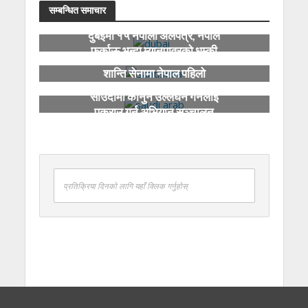
सम्बन्धित समाचार
दुबईमा १५ नेपाली अलपत्र, नेपाल
फर्काऊ भन्दा म्यानपावरको धम्की
शान्ति सेनामा नेपाल पहिलो
साउदीमा कानुन उल्लंघन गर्नेलाई
पक्राउ गर्न अभियान सञ्चालन
प्रतिक्रिया दिनको लागि यहाँ क्लिक गर्नुहोस्