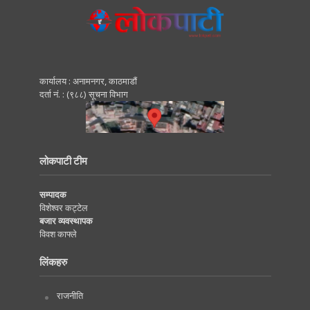
कार्यालय : अनामनगर, काठमाडाैं
दर्ता नं. : (९८८) सूचना विभाग
लोकपाटी टीम
सम्पादक
विशेश्वर कट्टेल
बजार व्यवस्थापक
विवश काफ्ले
लिंकहरु
राजनीति