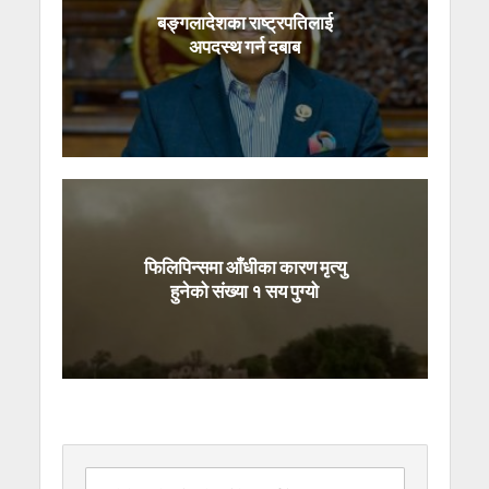
बङ्गलादेशका राष्ट्रपतिलाई
अपदस्थ गर्न दबाब
फिलिपिन्समा आँधीका कारण मृत्यु
हुनेको संख्या १ सय पुग्यो