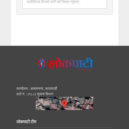
प्रतिक्रिया दिनको लागि यहाँ क्लिक गर्नुहोस्
कार्यालय : अनामनगर, काठमाडाैं
दर्ता नं. : (९८८) सूचना विभाग
लोकपाटी टीम