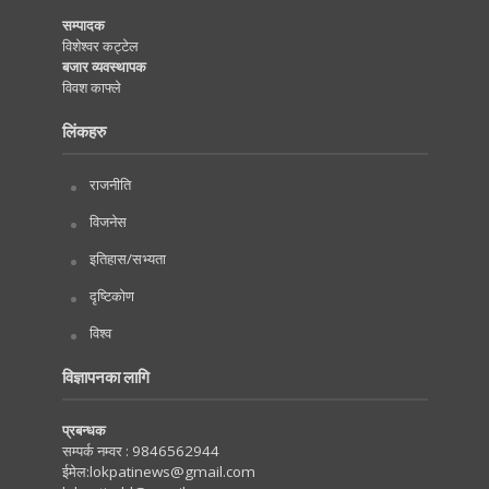
सम्पादक
विशेश्वर कट्टेल
बजार व्यवस्थापक
विवश काफ्ले
लिंकहरु
राजनीति
विजनेस
इतिहास/सभ्यता
दृष्टिकोण
विश्व
विज्ञापनका लागि
प्रबन्धक
सम्पर्क नम्वर :
9846562944
ईमेल:
lokpatinews@gmail.com