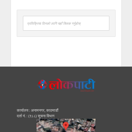
प्रतिक्रिया दिनको लागि यहाँ क्लिक गर्नुहोस्
कार्यालय : अनामनगर, काठमाडाैं
दर्ता नं. : (९८८) सूचना विभाग