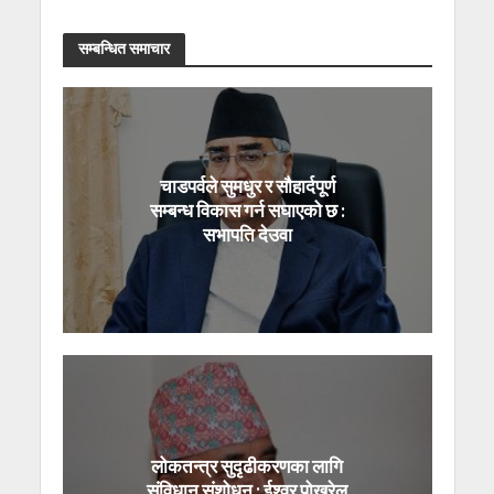
सम्बन्धित समाचार
चाडपर्वले सुमधुर र सौहार्दपूर्ण
सम्बन्ध विकास गर्न सघाएको छ :
सभापति देउवा
लोकतन्त्र सुदृढीकरणका लागि
संविधान संशोधन : ईश्वर पोखरेल