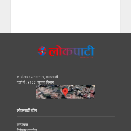
कार्यालय : अनामनगर, काठमाडाैं
दर्ता नं. : (९८८) सूचना विभाग
लोकपाटी टीम
सम्पादक
विशेश्वर कट्टेल