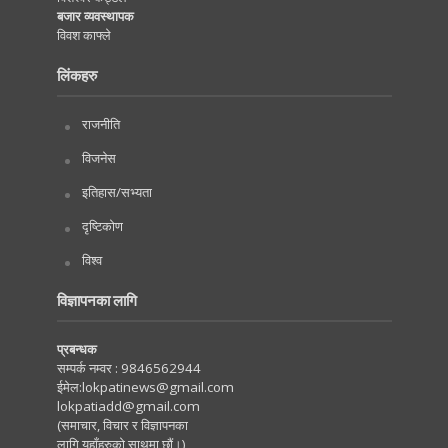
बजार व्यवस्थापक
विवश काफ्ले
लिंकहरु
राजनीति
विजनेस
इतिहास/सभ्यता
दृष्टिकोण
विश्व
विज्ञापनका लागि
प्रबन्धक
सम्पर्क नम्वर :
9846562944
ईमेल:
lokpatinews@gmail.com
lokpatiadd@gmail.com
(समाचार, विचार र विज्ञापनका
लागि यहाँहरुको साथमा छौं।)