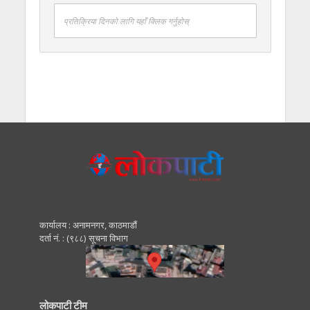
प्रतिक्रिया दिनको लागि यहाँ क्लिक गर्नुहोस्
कार्यालय : अनामनगर, काठमाडाैं
दर्ता नं. : (९८८) सूचना विभाग
लोकपाटी टीम