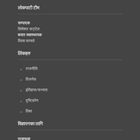
लोकपाटी टीम
सम्पादक
विशेश्वर कट्टेल
बजार व्यवस्थापक
विवश काफ्ले
लिंकहरु
राजनीति
विजनेस
इतिहास/सभ्यता
दृष्टिकोण
विश्व
विज्ञापनका लागि
प्रबन्धक