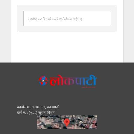
प्रतिक्रिया दिनको लागि यहाँ क्लिक गर्नुहोस्
कार्यालय : अनामनगर, काठमाडाैं
दर्ता नं. : (९८८) सूचना विभाग