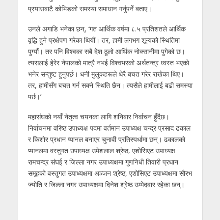
प्रयासबाटै कोभिडको समस्या समाधान गर्नुपर्ने बताए।
उनले अगाडि भनेका छन्, ‘गत आर्थिक वर्षमा ८.५ प्रतिशतले आर्थिक
वृद्धि हुने प्रक्षेपण गरेका थियौं। तर, हामी लगभग शून्यको स्थितिमा
पुग्यौं। तर पनि विश्वका सबै देश ठूलो आर्थिक नोक्सानीमा पुगेको छ।
त्यसलाई हेरेर नेपालको मात्रै नभई विश्वभरको अर्थतन्त्र ध्वस्त भएको
भनेर सन्तुष्ट हुनुपर्छ। धनी मुलुकहरूले धेरै बचत गरेर राखेका थिए।
तर, हामीसँग बचत गर्न सक्ने स्थिति छैन। त्यसैले हामीलाई बढी समस्या
पर्छ।’
महासंघको नयाँ नेतृत्व चयनका लागि शनिबार निर्वाचन हुँदैछ।
निर्वाचनमा वरिष्ठ उपाध्यक्ष पदमा वर्तमान उपाध्यक्ष चन्द्र प्रसाद ढकाल
र किशोर प्रधान प्यानल बनाएर चुनावी प्रतिस्पर्धामा छन्। ढकालको
प्यानलमा वस्तुगत उपाध्यक्ष उमेशलाल श्रेष्ठ, एशोसिएट उपाध्यक्ष
रामचन्द्र संघई र जिल्ला नगर उपाध्यक्षमा गुणनिधी तिवारी प्रधान
समूहको वस्तुगत उपाध्यक्षमा अञ्जन श्रेष्ठ, एशोसिएट उपाध्यक्षमा सौरभ
ज्योति र जिल्ला नगर उपाध्यक्षमा दिनेश श्रेष्ठ उम्मेदवार रहेका छन्।