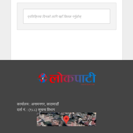
प्रतिक्रिया दिनको लागि यहाँ क्लिक गर्नुहोस्
कार्यालय : अनामनगर, काठमाडाैं
दर्ता नं. : (९८८) सूचना विभाग